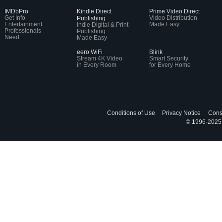
IMDbPro
Kindle Direct
Prime Video Direct
Get Info
Video Distribution
Publishing
Entertainment
Made Easy
Indie Digital & Print
Professionals
Publishing
Need
Made Easy
eero WiFi
Blink
Stream 4K Video
Smart Security
in Every Room
for Every Home
Conditions of Use
Privacy Notice
Cons
© 1996-2025, 