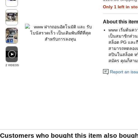
Only 1 left in st
About this ite
www เริ่มต้นคว
เป็นสมาชิกส่วน
สล็อต PG และกี
สามารถทดลองเล
สปินในสล็อต หรื
สมัคร คุณก็สาม
2 VIDEOS
Report an issue
Customers who bought this item also bough