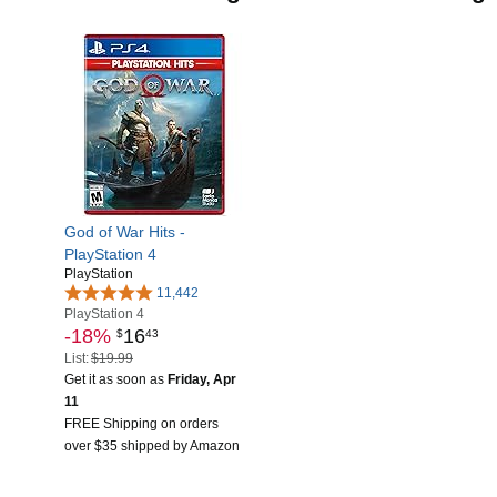
God of War Hits -
PlayStation 4
PlayStation
11,442
PlayStation 4
-18%
16
$
43
List:
$19.99
Get it as soon as
Friday, Apr
11
FREE Shipping on orders
over $35 shipped by Amazon