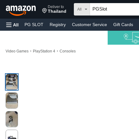
Deliver to
All
Thailand
PG SLOT
Registry
Customer Service
Gift Cards
All
›
›
Video Games
PlayStation 4
Consoles