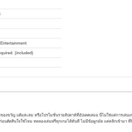
5
Entertainment
equired. (included)
ป็นของขวัญ แต้มสะสม หรือโปรโมชั่นรายสัปดาห์ที่อัปเดตเสมอ นี่ไม่ใช่แค่การเล่น
งก่อนตัดสินใจใช่ไหม ทดลองเล่นฟรีทุกเกมได้ทันที ไม่มีข้อผูกมัด แค่คลิกเข้ามา 