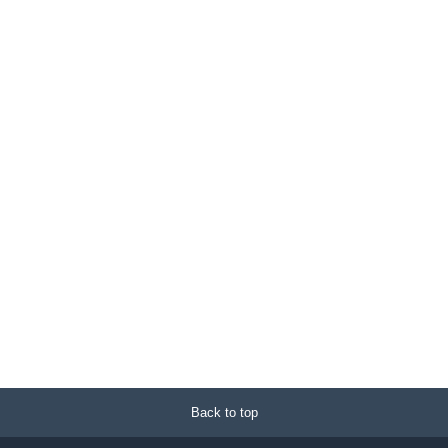
Back to top