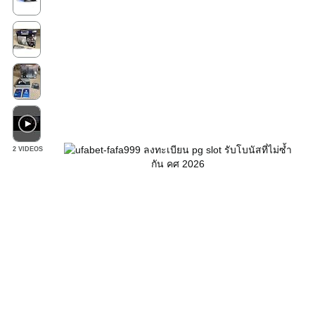
2 VIDEOS