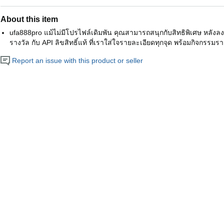
About this item
ufa888pro แม้ไม่มีโปรไฟล์เดิมพัน คุณสามารถสนุกกับสิทธิพิเศษ หลังลง
รางวัล กับ API ลิขสิทธิ์แท้ ที่เราใส่ใจรายละเอียดทุกจุด พร้อมกิจกรรมรา
Report an issue with this product or seller