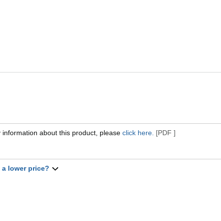
 information about this product, please
click here.
[PDF ]
t a lower price?