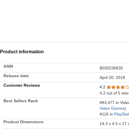
Product information
ASIN
B030236635
Release date
April 20, 2018
Customer Reviews
4.2
4.2 out of 5 star
Best Sellers Rank
#83,477 in Vid
Video Games
)
#116 in
PlaySta
Product Dimensions
14.3 x 4.5 x 17