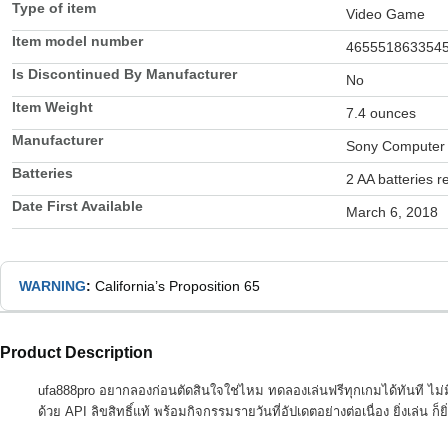
Type of item
Video Game
Item model number
465551863354
Is Discontinued By Manufacturer
No
Item Weight
7.4 ounces
Manufacturer
Sony Computer 
Batteries
2 AA batteries r
Date First Available
March 6, 2018
WARNING
:
California’s Proposition 65
Product Description
ufa888pro อยากลองก่อนตัดสินใจใช่ไหม ทดลองเล่นฟรีทุกเกมได้ทันที ไม่ม
ด้วย API ลิขสิทธิ์แท้ พร้อมกิจกรรมรายวันที่อัปเดตอย่างต่อเนื่อง ยิ่งเล่น ก