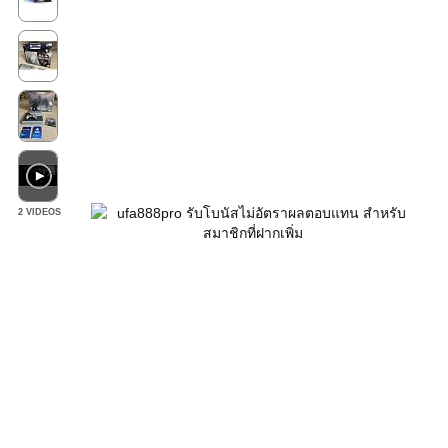
2 VIDEOS