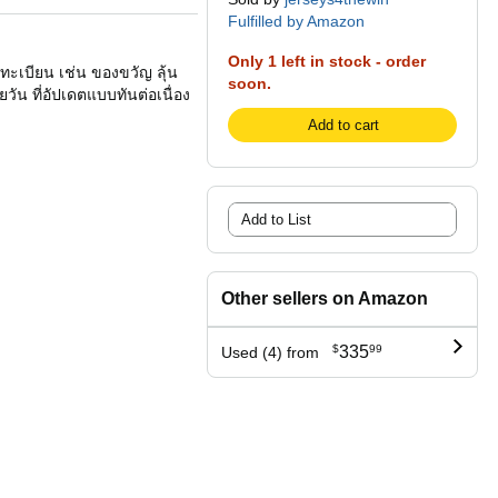
Fulfilled by Amazon
Only 1 left in stock - order
ทะเบียน เช่น ของขวัญ ลุ้น
soon.
ยวัน ที่อัปเดตแบบทันต่อเนื่อง
Add to cart
Add to List
Other sellers on Amazon
$
335
99
Used (4) from