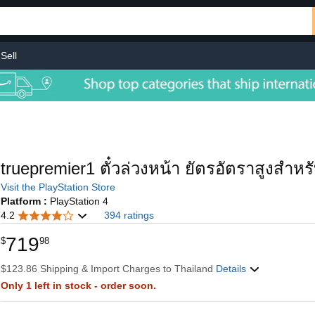
Sell
truepremier1 ตั๋วล่วงหน้า ยัตรอัตราสูงส
Visit the PlayStation Store
Platform :
PlayStation 4
4.2
394 ratings
719
$
98
$123.86 Shipping & Import Charges to Thailand
Details
Only 1 left in stock - order soon.