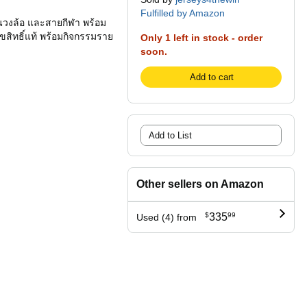
Fulfilled by Amazon
ุนวงล้อ และสายกีฬา พร้อม
ขสิทธิ์แท้ พร้อมกิจกรรมราย
Only 1 left in stock - order
soon.
Add to cart
Add to List
Other sellers on Amazon
$
335
99
Used (4) from