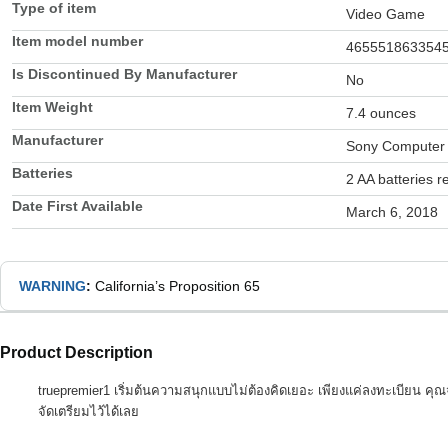
Type of item
Video Game
Item model number
465551863354
Is Discontinued By Manufacturer
No
Item Weight
7.4 ounces
Manufacturer
Sony Computer 
Batteries
2 AA batteries r
Date First Available
March 6, 2018
WARNING
:
California’s Proposition 65
Product Description
truepremier1 เริ่มต้นความสนุกแบบไม่ต้องคิดเยอะ เพียงแค่ลงทะเบียน คุณ
จัดเตรียมไว้ได้เลย