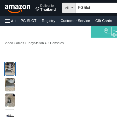
Deliver to
All
Thailand
PG SLOT
Registry
Customer Service
Gift Cards
All
›
›
Video Games
PlayStation 4
Consoles