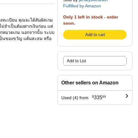
Fulfilled by Amazon
Only 1 left in stock - order
งทะเบียน คุณจะได้สัมผัสเกม
soon.
ไม่จำเป็นต้องฝากเงินก่อน แค่
ทุกหมวดเกม นอกจากนั้น ระบบ
Add to cart
จะเป็นของขวัญ แต้มสะสม หรือ
Add to List
Other sellers on Amazon
$
335
99
Used (4) from