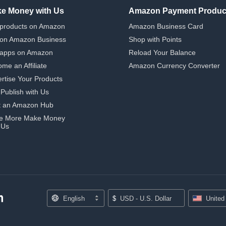
e Money with Us
Amazon Payment Produc
 products on Amazon
Amazon Business Card
 on Amazon Business
Shop with Points
 apps on Amazon
Reload Your Balance
me an Affiliate
Amazon Currency Converter
rtise Your Products
-Publish with Us
t an Amazon Hub
e More Make Money
 Us
English
$
USD - U.S. Dollar
United