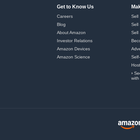
Get to Know Us
Mak
Careers
Sell
Blog
Sell
About Amazon
Sell
Investor Relations
Beco
Amazon Devices
Adve
Amazon Science
Self
Hos
›
Se
with