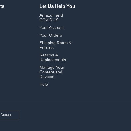
ts
Let Us Help You
Amazon and
COVID-19
Your Account
Your Orders
Shipping Rates &
Policies
Returns &
Replacements
Manage Your
Content and
Devices
Help
 States