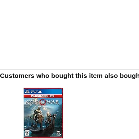
Customers who bought this item also bough