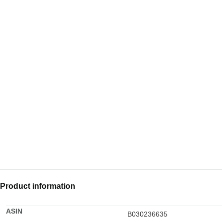
Product information
ASIN
B030236635