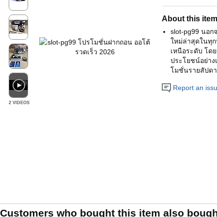
About this ite
slot-pg99 นอกจา
ใหม่ล่าสุดในท
เหนือระดับ โดย
ประโยชน์อย่างเ
โมชั่นรายสัปดาห
Report an issue
2 VIDEOS
Customers who bought this item also bough