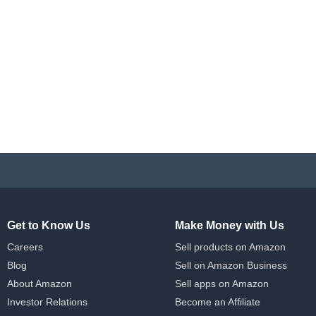
Get to Know Us
Make Money with Us
Careers
Sell products on Amazon
Blog
Sell on Amazon Business
About Amazon
Sell apps on Amazon
Investor Relations
Become an Affiliate