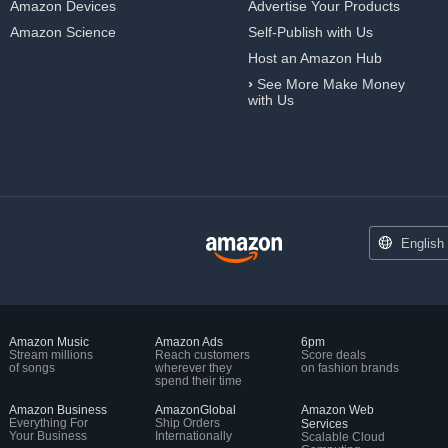
Amazon Devices
Advertise Your Products
Amazon Science
Self-Publish with Us
Host an Amazon Hub
›
See More Make Money
with Us
English
Amazon Music
Amazon Ads
6pm
Stream millions
Reach customers
Score deals
of songs
wherever they
on fashion brands
spend their time
Amazon Business
AmazonGlobal
Amazon Web
Everything For
Ship Orders
Services
Your Business
Internationally
Scalable Cloud