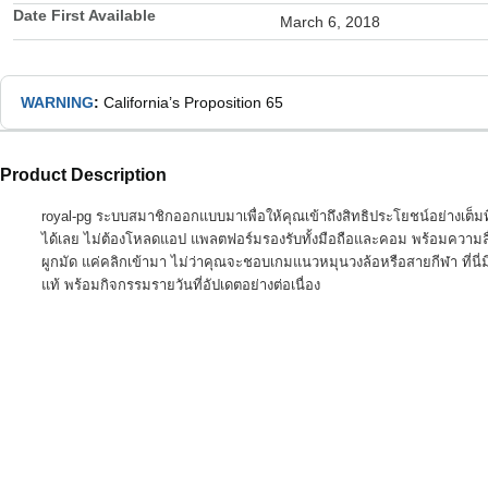
Date First Available
March 6, 2018
WARNING
:
California’s Proposition 65
Product Description
royal-pg ระบบสมาชิกออกแบบมาเพื่อให้คุณเข้าถึงสิทธิประโยชน์อย่างเต็มท
ได้เลย ไม่ต้องโหลดแอป แพลตฟอร์มรองรับทั้งมือถือและคอม พร้อมความลื
ผูกมัด แค่คลิกเข้ามา ไม่ว่าคุณจะชอบเกมแนวหมุนวงล้อหรือสายกีฬา ที่นี่
แท้ พร้อมกิจกรรมรายวันที่อัปเดตอย่างต่อเนื่อง