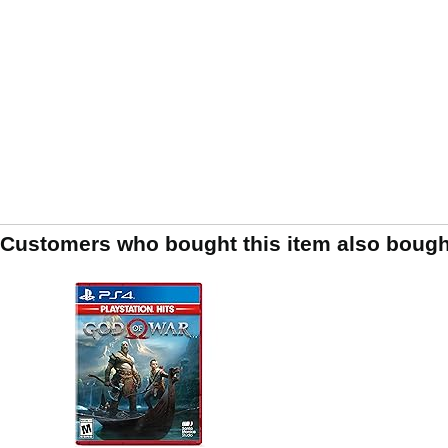
Customers who bought this item also bough