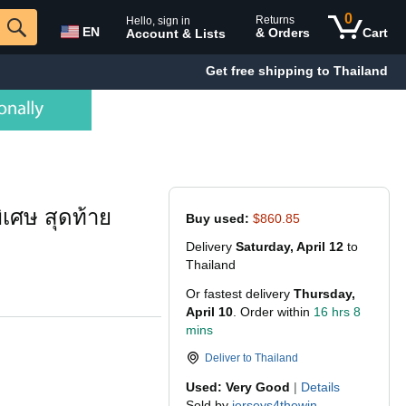
0
Returns
Hello, sign in
EN
& Orders
Cart
Account & Lists
Get free shipping to Thailand
เศษ สุดท้าย
Buy used:
$860.85
Delivery
Saturday, April 12
to
Thailand
Or fastest delivery
Thursday,
April 10
. Order within
16 hrs 8
mins
Deliver to
Thailand
Used: Very Good
|
Details
Sold by
jerseys4thewin