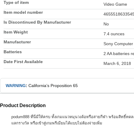
Type of item
Video Game
Item model number
465551863354
Is Discontinued By Manufacturer
No
Item Weight
7.4 ounces
Manufacturer
Sony Computer 
Batteries
2 AA batteries r
Date First Available
March 6, 2018
WARNING
:
California’s Proposition 65
Product Description
podum888 ที่นี่มีให้ครบ ทั้งเกมแนวหมุนวงล้อหรือสายกีฬา พร้อมสิทธิ์ทดลอง
แลกรางวัล หรือเข้าสู่เกมพรีเมียมได้แบบไม่ต้องจ่ายเพิ่ม