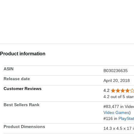
Product information
ASIN
B030236635
Release date
April 20, 2018
Customer Reviews
4.2
4.2 out of 5 star
Best Sellers Rank
#83,477 in Vid
Video Games
)
#116 in
PlaySta
Product Dimensions
14.3 x 4.5 x 17