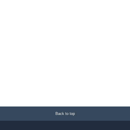
Back to top