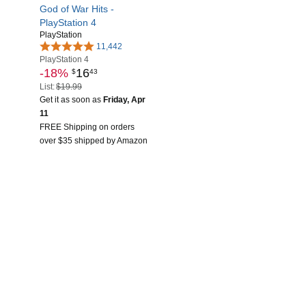
God of War Hits -
PlayStation 4
PlayStation
11,442
PlayStation 4
-18%
16
$
43
List:
$19.99
Get it as soon as
Friday, Apr
11
FREE Shipping on orders
over $35 shipped by Amazon