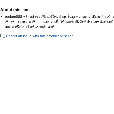
About this item
podum888 พร้อมสำรวจฟีเจอร์ใหม่ล่าสุดในทุกหมวดเกม เพียงคลิก เข้าม
เพียงพอ ระบบสมาชิกออกแบบมาเพื่อให้คุณเข้าถึงสิทธิประโยชน์อย่างเต็ม
สะสม หรือโปรโมชั่นรายสัปดาห์
Report an issue with this product or seller