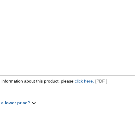
 information about this product, please
click here.
[PDF ]
t a lower price?