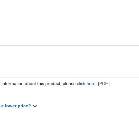
 information about this product, please
click here.
[PDF ]
t a lower price?