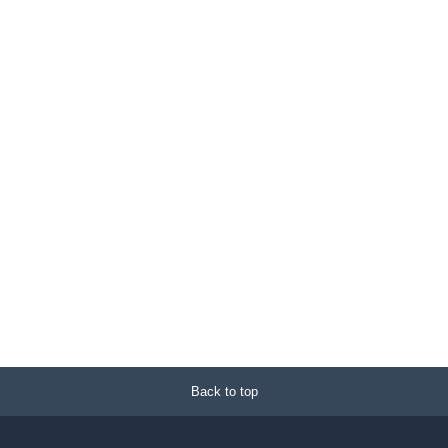
Back to top