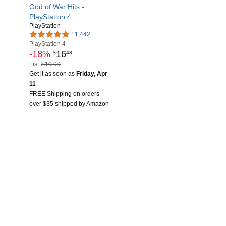
God of War Hits -
PlayStation 4
PlayStation
11,442
PlayStation 4
-18%
16
$
43
List:
$19.99
Get it as soon as
Friday, Apr
11
FREE Shipping on orders
over $35 shipped by Amazon