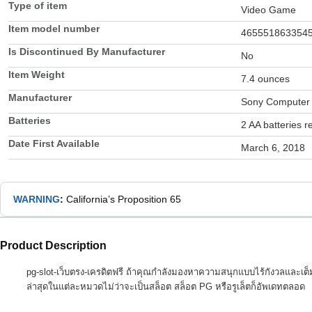
Type of item
Video Game
Item model number
465551863354
Is Discontinued By Manufacturer
No
Item Weight
7.4 ounces
Manufacturer
Sony Computer 
Batteries
2 AA batteries r
Date First Available
March 6, 2018
WARNING
:
California’s Proposition 65
Product Description
pg-slot-เว็บตรง-เครดิตฟรี ถ้าคุณกำลังมองหาความสนุกแบบไร้กังวลและเต
ล่าสุดในแต่ละหมวดไม่ว่าจะเป็นสล็อต สล็อต PG หรือรูเล็ตก็อัพเดทตลอด