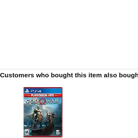
Customers who bought this item also bough