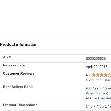
Product information
ASIN
B030236635
Release date
April 20, 2018
Customer Reviews
4.2
4.2 out of 5 star
Best Sellers Rank
#83,477 in Vid
Video Games
)
#116 in
PlaySta
Product Dimensions
14.3 x 4.5 x 17