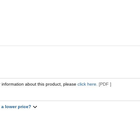
 information about this product, please
click here.
[PDF ]
t a lower price?