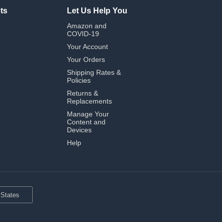
ts
Let Us Help You
Amazon and
COVID-19
Your Account
Your Orders
Shipping Rates &
Policies
Returns &
Replacements
Manage Your
Content and
Devices
Help
 States