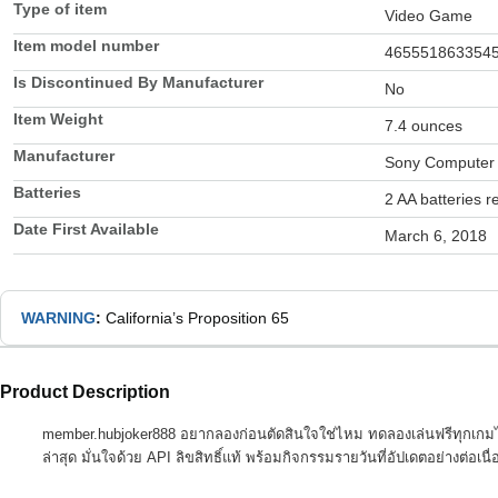
Type of item
Video Game
Item model number
465551863354
Is Discontinued By Manufacturer
No
Item Weight
7.4 ounces
Manufacturer
Sony Computer 
Batteries
2 AA batteries r
Date First Available
March 6, 2018
WARNING
:
California’s Proposition 65
Product Description
member.hubjoker888 อยากลองก่อนตัดสินใจใช่ไหม ทดลองเล่นฟรีทุกเกมได้
ล่าสุด มั่นใจด้วย API ลิขสิทธิ์แท้ พร้อมกิจกรรมรายวันที่อัปเดตอย่างต่อเนื่อ