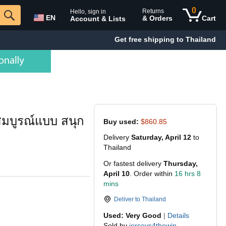
0
Returns
Hello, sign in
EN
& Orders
Cart
Account & Lists
Get free shipping to Thailand
สมบูรณ์แบบ สนุก
Buy used:
$860.85
Delivery
Saturday, April 12
to
Thailand
Or fastest delivery
Thursday,
April 10
. Order within
16 hrs 8
mins
Deliver to
Thailand
Used: Very Good
|
Details
Sold by
jerseys4thewin