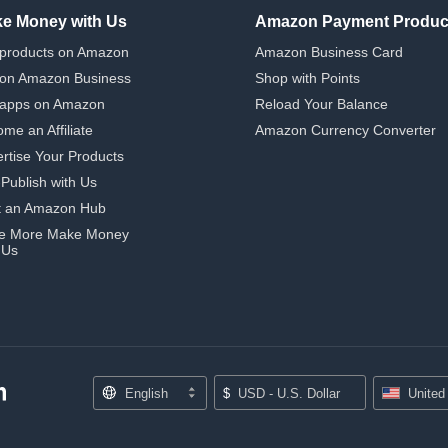
e Money with Us
Amazon Payment Produc
 products on Amazon
Amazon Business Card
 on Amazon Business
Shop with Points
 apps on Amazon
Reload Your Balance
me an Affiliate
Amazon Currency Converter
rtise Your Products
-Publish with Us
t an Amazon Hub
e More Make Money
 Us
English
$
USD - U.S. Dollar
United