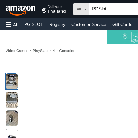
Deliver to
All
Thailand
PG SLOT
Registry
Customer Service
Gift Cards
All
›
›
Video Games
PlayStation 4
Consoles