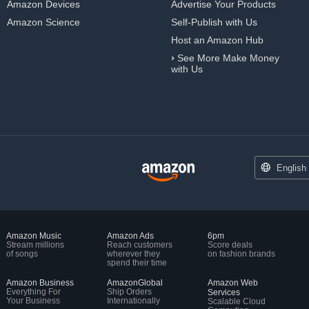
Amazon Devices
Advertise Your Products
Amazon Science
Self-Publish with Us
Host an Amazon Hub
›
See More Make Money
with Us
English
Amazon Music
Amazon Ads
6pm
Stream millions
Reach customers
Score deals
of songs
wherever they
on fashion brands
spend their time
Amazon Business
AmazonGlobal
Amazon Web
Everything For
Ship Orders
Services
Your Business
Internationally
Scalable Cloud