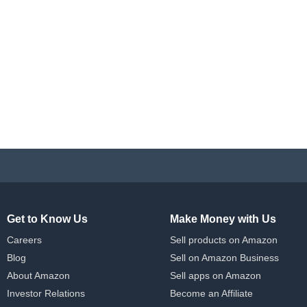
Get to Know Us
Make Money with Us
Careers
Sell products on Amazon
Blog
Sell on Amazon Business
About Amazon
Sell apps on Amazon
Investor Relations
Become an Affiliate