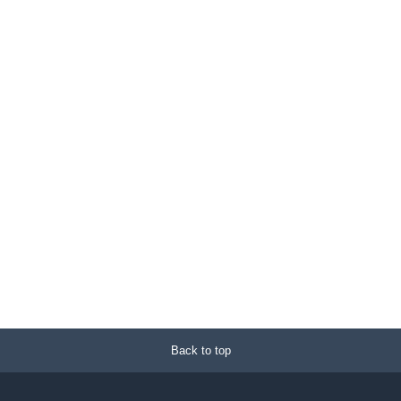
Back to top