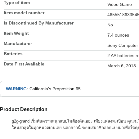
Type of item
Video Game
Item model number
465551863354
Is Discontinued By Manufacturer
No
Item Weight
7.4 ounces
Manufacturer
Sony Computer 
Batteries
2 AA batteries r
Date First Available
March 6, 2018
WARNING
:
California’s Proposition 65
Product Description
g2g-grand เริ่มต้นความสนุกแบบไม่ต้องคิดเยอะ เพียงแค่ลงทะเบียน คุณจะไ
ใหม่ล่าสุดในทุกหมวดเกมเลย นอกจากนี้ ระบบสมาชิกออกแบบมาเพื่อให้คุณเข้