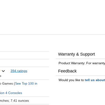
Warranty & Support
Product Warranty: For warranty
Feedback
394 ratings
s
Would you like to
tell us abou
eo Games (
See Top 100 in
tion 4 Consoles
 inches; 7.41 ounces