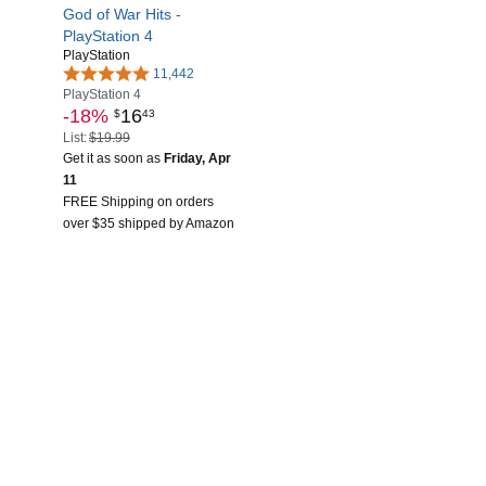
God of War Hits -
PlayStation 4
PlayStation
11,442
PlayStation 4
-18%
16
$
43
List:
$19.99
Get it as soon as
Friday, Apr
11
FREE Shipping on orders
over $35 shipped by Amazon