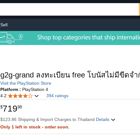
Sell
g2g-grand ลงทะเบียน free โบนัสไม่มีขีดจำ
Visit the PlayStation Store
Platform :
PlayStation 4
4.2
394 ratings
719
$
98
$123.86 Shipping & Import Charges to Thailand
Details
Only 1 left in stock - order soon.