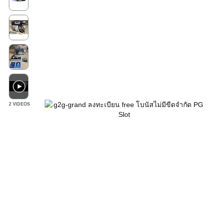
2 VIDEOS