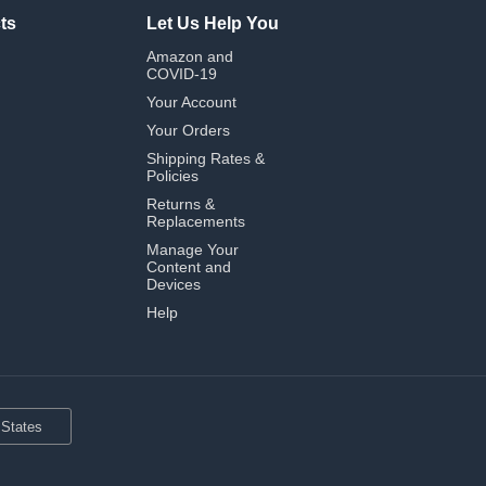
ts
Let Us Help You
Amazon and
COVID-19
Your Account
Your Orders
Shipping Rates &
Policies
Returns &
Replacements
Manage Your
Content and
Devices
Help
 States