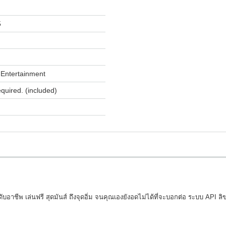
5
Entertainment
equired. (included)
อาชีพ เล่นฟรี สุดมันส์ ถึงจุดอิ่ม จนคุณเองยังอดไม่ได้ที่จะบอกต่อ ระบบ API ลิขส