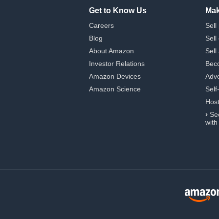
Get to Know Us
Mak
Careers
Sell
Blog
Sell
About Amazon
Sell
Investor Relations
Beco
Amazon Devices
Adve
Amazon Science
Self
Hos
›
Se
with