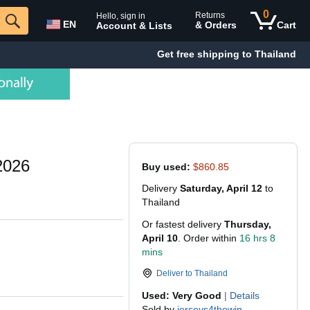
0
Returns
Hello, sign in
EN
& Orders
Cart
Account & Lists
Get free shipping to Thailand
2026
Buy used:
$860.85
Delivery
Saturday, April 12
to
Thailand
Or fastest delivery
Thursday,
April 10
. Order within
16 hrs 8
mins
Deliver to
Thailand
Used: Very Good
|
Details
Sold by
jerseys4thewin