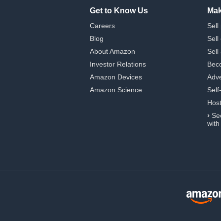
Get to Know Us
Mak
Careers
Sell
Blog
Sell
About Amazon
Sell
Investor Relations
Beco
Amazon Devices
Adve
Amazon Science
Self
Hos
›
Se
with