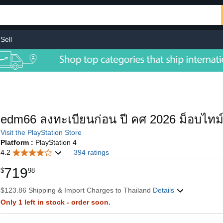
Sell
edm66 ลงทะเบียนก่อน ปี คศ 2026 ม็อบไทม
Visit the PlayStation Store
Platform :
PlayStation 4
4.2
394 ratings
719
$
98
$123.86 Shipping & Import Charges to Thailand
Details
Only 1 left in stock - order soon.