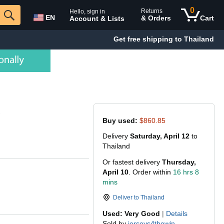
0
Returns
Hello, sign in
EN
& Orders
Cart
Account & Lists
Get free shipping to Thailand
์
Buy used:
$860.85
Delivery
Saturday, April 12
to
Thailand
Or fastest delivery
Thursday,
April 10
. Order within
16 hrs 8
mins
Deliver to
Thailand
Used: Very Good
|
Details
Sold by
jerseys4thewin