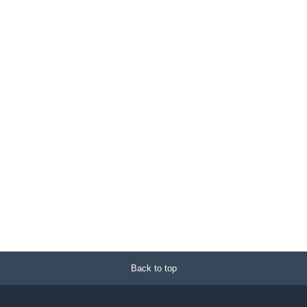
Back to top