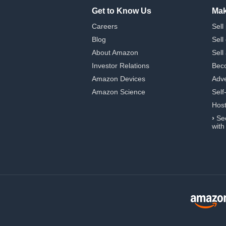
Get to Know Us
Mak
Careers
Sell
Blog
Sell
About Amazon
Sell
Investor Relations
Beco
Amazon Devices
Adve
Amazon Science
Self
Hos
›
Se
with