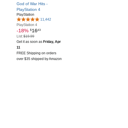
God of War Hits -
PlayStation 4
PlayStation
11,442
PlayStation 4
-18%
16
$
43
List:
$19.99
Get it as soon as
Friday, Apr
11
FREE Shipping on orders
over $35 shipped by Amazon