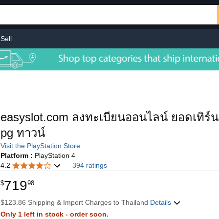
Sell
easyslot.com ลงทะเบียนออนไลน์ ยอดเทิร์น
pg ทาวน์
Visit the PlayStation Store
Platform :
PlayStation 4
4.2
394 ratings
719
$
98
$123.86 Shipping & Import Charges to Thailand
Details
Only 1 left in stock - order soon.