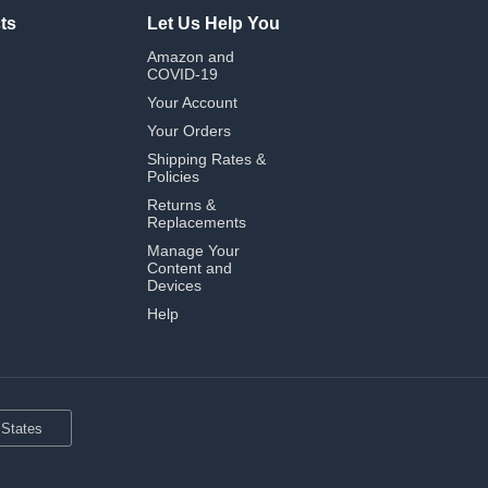
ts
Let Us Help You
Amazon and
COVID-19
Your Account
Your Orders
Shipping Rates &
Policies
Returns &
Replacements
Manage Your
Content and
Devices
Help
 States