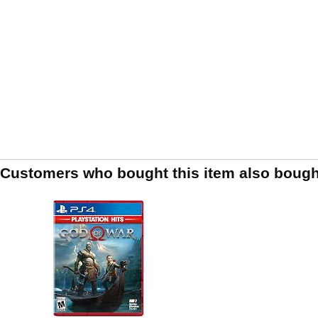
Customers who bought this item also bough