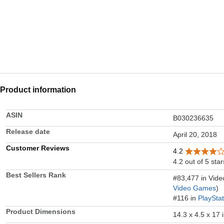
Product information
ASIN
B030236635
Release date
April 20, 2018
Customer Reviews
4.2
4.2 out of 5 star
Best Sellers Rank
#83,477 in Vid
Video Games
)
#116 in
PlaySta
Product Dimensions
14.3 x 4.5 x 17