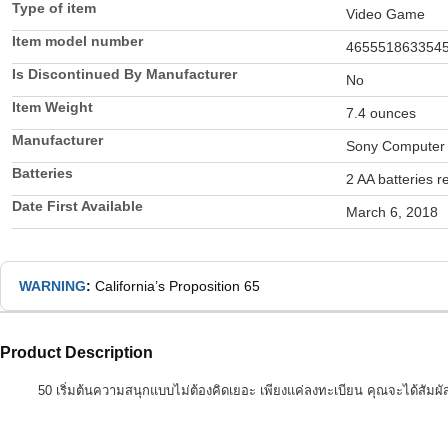
Type of item
Video Game
Item model number
465551863354
Is Discontinued By Manufacturer
No
Item Weight
7.4 ounces
Manufacturer
Sony Computer 
Batteries
2 AA batteries r
Date First Available
March 6, 2018
WARNING
:
California’s Proposition 65
Product Description
50 เริ่มต้นความสนุกแบบไม่ต้องคิดเยอะ เพียงแค่ลงทะเบียน คุณจะได้สัมผั