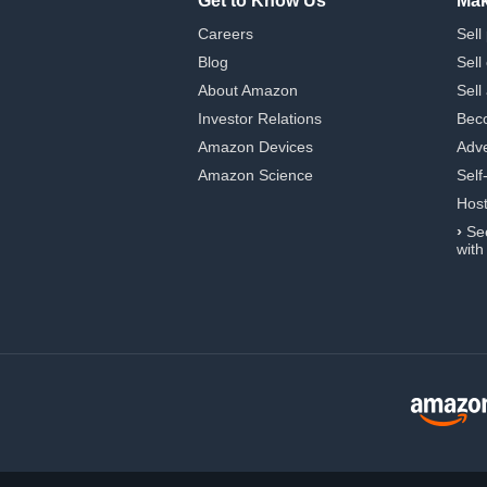
Get to Know Us
Mak
Careers
Sell
Blog
Sell
About Amazon
Sell
Investor Relations
Beco
Amazon Devices
Adve
Amazon Science
Self
Hos
›
Se
with