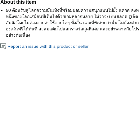
About this item
50 ต้อนรับสู่โลกความบันเทิงที่พร้อมมอบความสนุกแบบไม่ยั้ง แค่กด ลงท
หนึ่งของโลกเสมือนที่เต็มไปด้วยเกมหลากหลาย ไม่ว่าจะเป็นสล็อต รูเล็ต ห
สัมผัสโดยไม่ต้องจ่ายค่าใช้จ่ายใดๆ ทั้งสิ้น และที่พิเศษกว่านั้น ไม่ต้อ
องเล่นฟรีได้ทันที สะสมแต้มไปแลกรางวัลสุดพิเศษ และอย่าพลาดกับโปรโมช
อย่างต่อเนื่อง
Report an issue with this product or seller