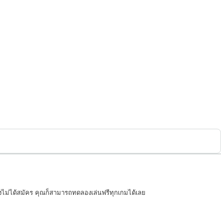
ยังไม่ได้สมัคร คุณก็สามารถทดลองเล่นฟรีทุกเกมได้เลย