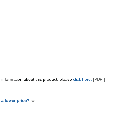
 information about this product, please
click here.
[PDF ]
t a lower price?