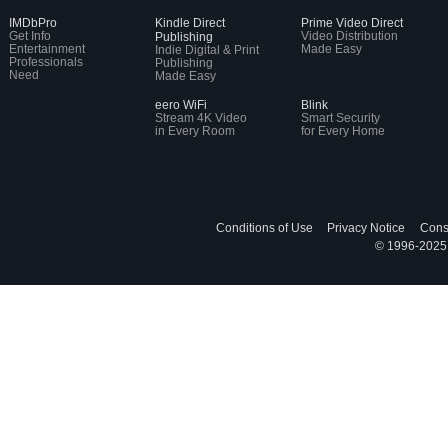
IMDbPro
Kindle Direct
Prime Video Direct
Get Info
Video Distribution
Publishing
Entertainment
Made Easy
Indie Digital & Print
Professionals
Publishing
Need
Made Easy
eero WiFi
Blink
Stream 4K Video
Smart Security
in Every Room
for Every Home
Conditions of Use
Privacy Notice
Cons
© 1996-2025, 