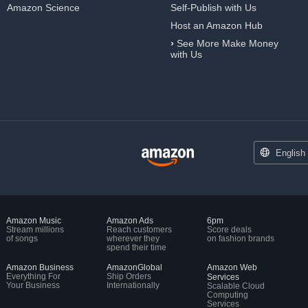
Amazon Science
Self-Publish with Us
Host an Amazon Hub
›
See More Make Money
with Us
English
Amazon Music
Amazon Ads
6pm
Stream millions
Reach customers
Score deals
of songs
wherever they
on fashion brands
spend their time
Amazon Business
AmazonGlobal
Amazon Web
Everything For
Ship Orders
Services
Your Business
Internationally
Scalable Cloud
Computing
Services