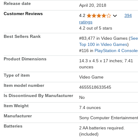
Release date
April 20, 2018
Customer Reviews
4.2
394
ratings
4.2 out of 5 stars
Best Sellers Rank
#83,477 in Video Games (
See
Top 100 in Video Games
)
#116 in
PlayStation 4 Console
Product Dimensions
14.3 x 4.5 x 17 inches; 7.41
ounces
Type of item
Video Game
Item model number
4655518633545
Is Discontinued By Manufacturer
No
Item Weight
7.4 ounces
Manufacturer
Sony Computer Entertainmen
Batteries
2 AA batteries required.
(included)