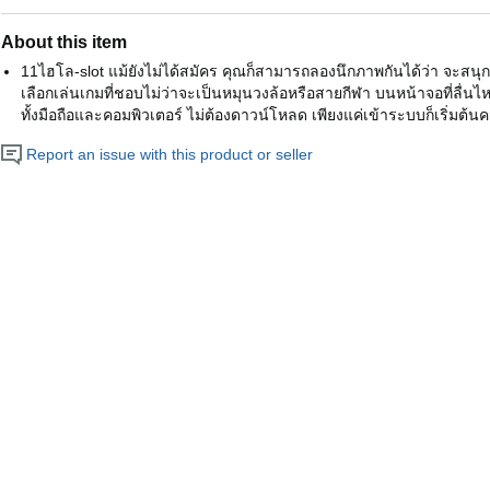
About this item
11ไฮโล-slot แม้ยังไม่ได้สมัคร คุณก็สามารถลองนึกภาพกันได้ว่า จะส
เลือกเล่นเกมที่ชอบไม่ว่าจะเป็นหมุนวงล้อหรือสายกีฬา บนหน้าจอที่ลื่นไห
ทั้งมือถือและคอมพิวเตอร์ ไม่ต้องดาวน์โหลด เพียงแค่เข้าระบบก็เริ่มต้นค
Report an issue with this product or seller