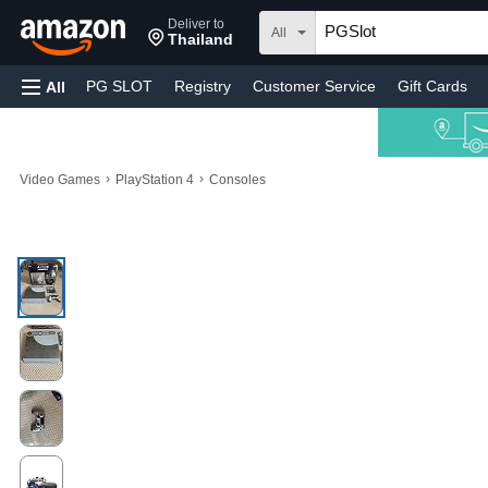
Deliver to
All
Thailand
PG SLOT
Registry
Customer Service
Gift Cards
All
›
›
Video Games
PlayStation 4
Consoles