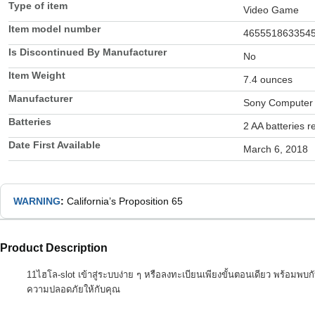
Type of item
Video Game
Item model number
465551863354
Is Discontinued By Manufacturer
No
Item Weight
7.4 ounces
Manufacturer
Sony Computer 
Batteries
2 AA batteries r
Date First Available
March 6, 2018
WARNING
:
California’s Proposition 65
Product Description
11ไฮโล-slot เข้าสู่ระบบง่าย ๆ หรือลงทะเบียนเพียงขั้นตอนเดียว พร้อมพบก
ความปลอดภัยให้กับคุณ