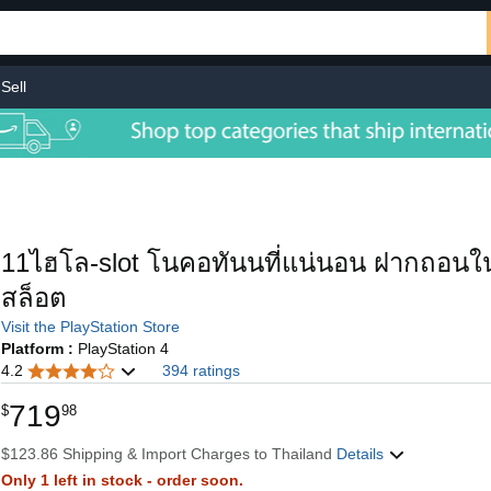
Sell
11ไฮโล-slot โนคอทันนที่แน่นอน ฝากถอนใน
สล็อต
Visit the PlayStation Store
Platform :
PlayStation 4
4.2
394 ratings
719
$
98
$123.86 Shipping & Import Charges to Thailand
Details
Only 1 left in stock - order soon.