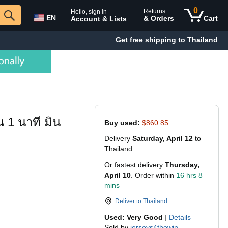
0
Returns
Hello, sign in
EN
& Orders
Cart
Account & Lists
Get free shipping to Thailand
 1 นาที มิน
Buy used:
$860.85
Delivery
Saturday, April 12
to
Thailand
Or fastest delivery
Thursday,
April 10
. Order within
16 hrs 8
mins
Deliver to
Thailand
Used: Very Good
|
Details
Sold by
jerseys4thewin