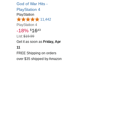
God of War Hits -
PlayStation 4
PlayStation
11,442
PlayStation 4
-18%
16
$
43
List:
$19.99
Get it as soon as
Friday, Apr
11
FREE Shipping on orders
over $35 shipped by Amazon