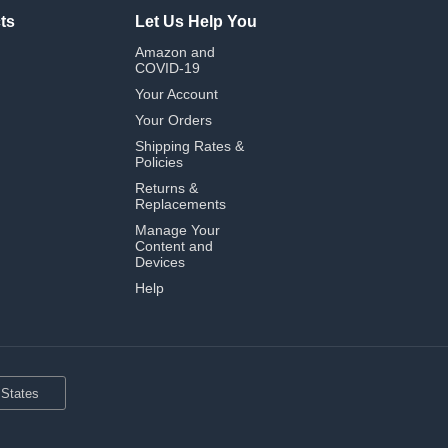
ts
Let Us Help You
Amazon and
COVID-19
Your Account
Your Orders
Shipping Rates &
Policies
Returns &
Replacements
Manage Your
Content and
Devices
Help
 States