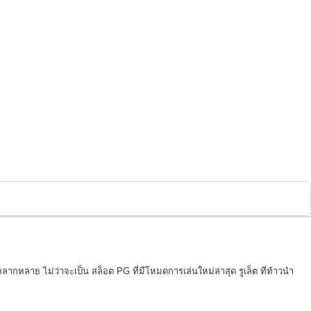
กหลาย ไม่ว่าจะเป็น สล็อต PG ที่มีโหมดการเล่นใหม่ล่าสุด รูเล็ต ที่ท้าวนำ