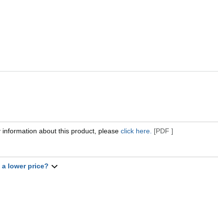
 information about this product, please
click here.
[PDF ]
t a lower price?