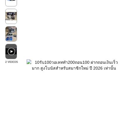
2 VIDEOS