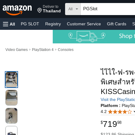
Deliver to
All
Thailand
PG SLOT
Registry
Customer Service
Gift Cards
S
All
›
›
Video Games
PlayStation 4
Consoles
ไไไใ-ฟ-รพ
พิเศษสำหรั
KISSCasi
Visit the PlayStat
Platform :
PlaySt
4.2
719
$
98
$123.86 Shipping