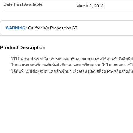
Date First Available
March 6, 2018
WARNING
:
California’s Proposition 65
Product Description
ไไไใ-ฟ-รพ-ฟ-หร-ฟ-ใแ-นท ระบบสมาชิกออกแบบมาเพื่อให้คุณเข้าถึงสิทธิประ
โหลด แพลตฟอร์มรองรับทั้งมือถือและคอม พร้อมความลื่นไหลตลอดการใช้ง
ได้ทันที ไม่มีข้อผูกมัด แค่คลิกเข้ามา เลือกเล่นรูเล็ต สล็อต PG หรือสายก