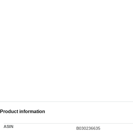
Product information
ASIN
B030236635