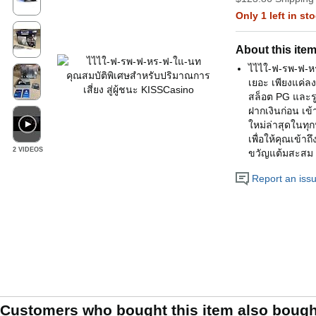
Only 1 left in st
About this ite
ไไไใ-ฟ-รพ-ฟ-หร
เยอะ เพียงแค่ล
สล็อต PG และรู
ฝากเงินก่อน เข
ใหม่ล่าสุดในท
เพื่อให้คุณเข้าถ
2 VIDEOS
ขวัญแต้มสะสม ห
Report an issue
Customers who bought this item also bough