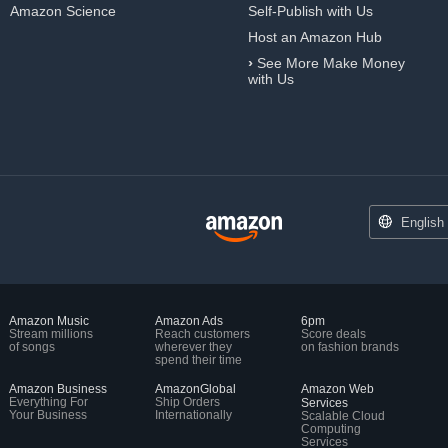
Amazon Science
Self-Publish with Us
Host an Amazon Hub
›
See More Make Money
with Us
English
Amazon Music
Amazon Ads
6pm
Stream millions
Reach customers
Score deals
of songs
wherever they
on fashion brands
spend their time
Amazon Business
AmazonGlobal
Amazon Web
Everything For
Ship Orders
Services
Your Business
Internationally
Scalable Cloud
Computing
Services