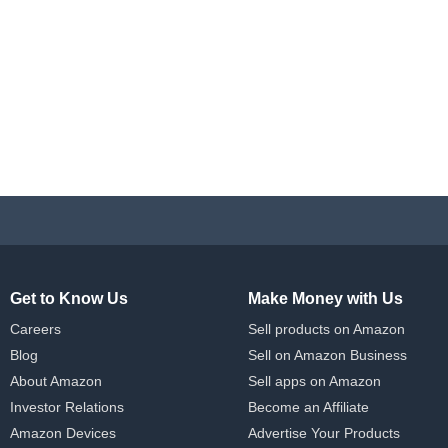
Get to Know Us
Make Money with Us
Careers
Sell products on Amazon
Blog
Sell on Amazon Business
About Amazon
Sell apps on Amazon
Investor Relations
Become an Affiliate
Amazon Devices
Advertise Your Products