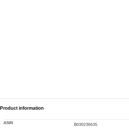
Product information
ASIN
B030236635