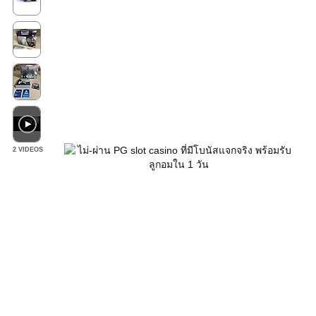
2 VIDEOS