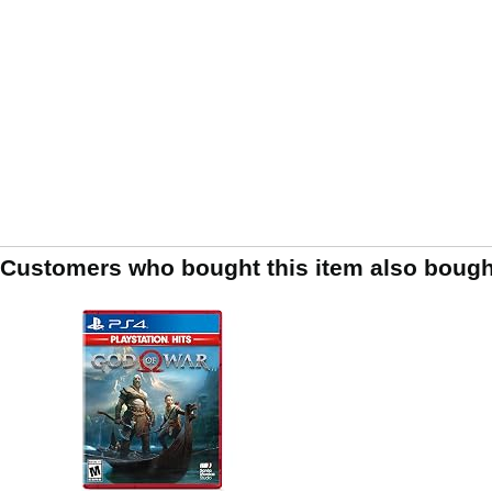
Customers who bought this item also bough