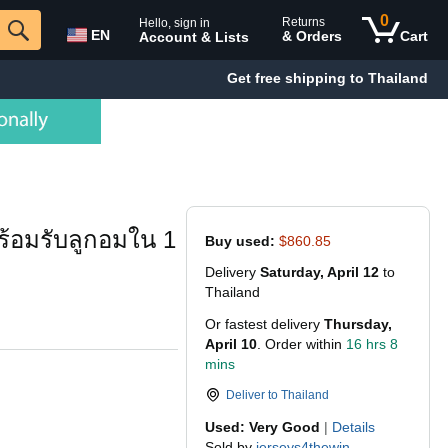
0
Returns
Hello, sign in
EN
& Orders
Cart
Account & Lists
Get free shipping to Thailand
พร้อมรับลูกอมใน 1
Buy used:
$860.85
Delivery
Saturday, April 12
to
Thailand
Or fastest delivery
Thursday,
April 10
. Order within
16 hrs 8
mins
Deliver to
Thailand
Used: Very Good
|
Details
Sold by
jerseys4thewin