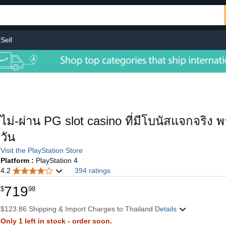
Sell
ไม่-ผ่าน PG slot casino ที่มีโบนัสแจกจริง 
วัน
Visit the PlayStation Store
Platform :
PlayStation 4
4.2
394 ratings
719
$
98
$123.86 Shipping & Import Charges to Thailand
Details
Only 1 left in stock - order soon.