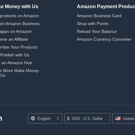
e Money with Us
Amazon Payment Produc
 products on Amazon
Amazon Business Card
 on Amazon Business
Shop with Points
 apps on Amazon
Reload Your Balance
me an Affiliate
Amazon Currency Converter
rtise Your Products
-Publish with Us
t an Amazon Hub
e More Make Money
 Us
English
$
USD - U.S. Dollar
United