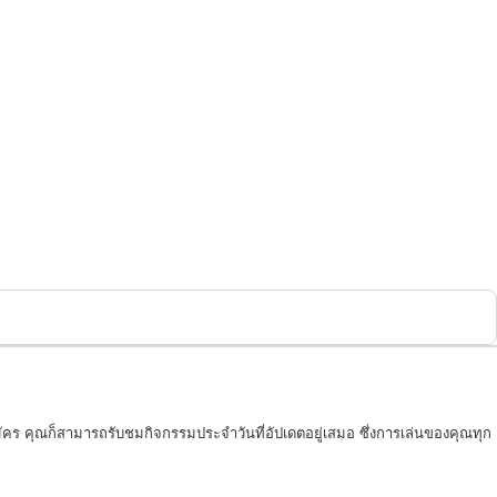
้สมัคร คุณก็สามารถรับชมกิจกรรมประจำวันที่อัปเดตอยู่เสมอ ซึ่งการเล่นของคุณทุก