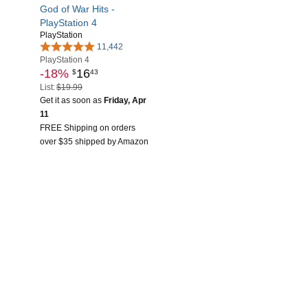
God of War Hits -
PlayStation 4
PlayStation
11,442
PlayStation 4
-18%
16
$
43
List:
$19.99
Get it as soon as
Friday, Apr
11
FREE Shipping on orders
over $35 shipped by Amazon