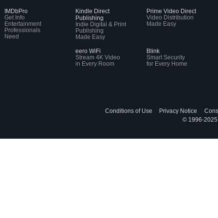
IMDbPro
Kindle Direct
Prime Video Direct
Get Info
Video Distribution
Publishing
Entertainment
Made Easy
Indie Digital & Print
Professionals
Publishing
Need
Made Easy
eero WiFi
Blink
Stream 4K Video
Smart Security
in Every Room
for Every Home
Conditions of Use
Privacy Notice
Cons
© 1996-2025, 