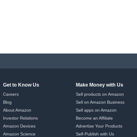
Get to Know Us
Make Money with Us
Careers
Sell products on Amazon
Blog
Sell on Amazon Business
About Amazon
Sell apps on Amazon
Investor Relations
Become an Affiliate
Amazon Devices
Advertise Your Products
Amazon Science
Self-Publish with Us