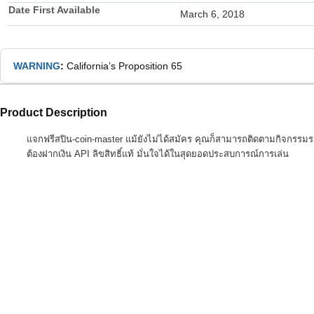
Date First Available
March 6, 2018
WARNING
:
California’s Proposition 65
Product Description
แจกฟรีสปิน-coin-master แม้ยังไม่ได้สมัคร คุณก็สามารถติดตามกิจกรรมรายวัน
ต้องฝากเงิน API ลิขสิทธิ์แท้ มั่นใจได้ในสุดยอดประสบการณ์การเล่น