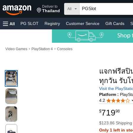
Deliver to
All
Thailand
PG SLOT
Registry
Customer Service
Gift Cards
S
All
›
›
Video Games
PlayStation 4
Consoles
แจกฟรีสปิ
ทุกวัน รับ
Visit the PlayStat
Platform :
PlaySt
4.2
719
$
98
$123.86 Shipping
Only 1 left in st