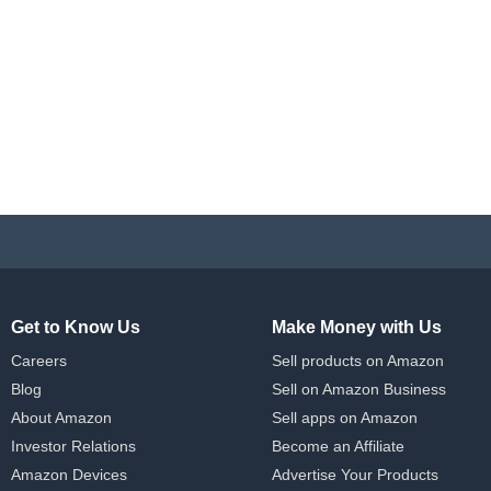
Get to Know Us
Make Money with Us
Careers
Sell products on Amazon
Blog
Sell on Amazon Business
About Amazon
Sell apps on Amazon
Investor Relations
Become an Affiliate
Amazon Devices
Advertise Your Products