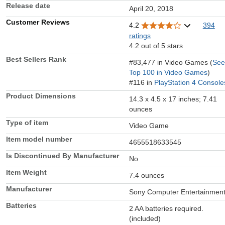
Release date
April 20, 2018
Customer Reviews
4.2
394
ratings
4.2 out of 5 stars
Best Sellers Rank
#83,477 in Video Games (
See
Top 100 in Video Games
)
#116 in
PlayStation 4 Console
Product Dimensions
14.3 x 4.5 x 17 inches; 7.41
ounces
Type of item
Video Game
Item model number
4655518633545
Is Discontinued By Manufacturer
No
Item Weight
7.4 ounces
Manufacturer
Sony Computer Entertainmen
Batteries
2 AA batteries required.
(included)