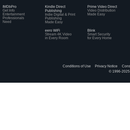
IMDbPro
Kindle Direct
Prime Video Direct
Get Info
Video Distribution
Publishing
Entertainment
Made Easy
Indie Digital & Print
Professionals
Publishing
Need
Made Easy
eero WiFi
Blink
Stream 4K Video
Smart Security
in Every Room
for Every Home
Conditions of Use
Privacy Notice
Cons
© 1996-2025, 