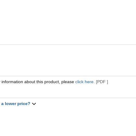
 information about this product, please
click here.
[PDF ]
t a lower price?