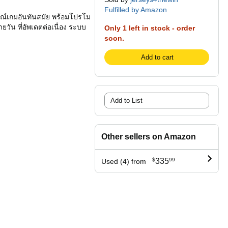
Fulfilled by Amazon
การณ์เกมอันทันสมัย พร้อมโปรโม
ายวัน ที่อัพเดตต่อเนื่อง ระบบ
Only 1 left in stock - order
soon.
Add to cart
Add to List
Other sellers on Amazon
$
335
99
Used (4) from