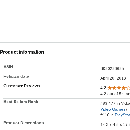
Product information
ASIN
B030236635
Release date
April 20, 2018
Customer Reviews
4.2
4.2 out of 5 star
Best Sellers Rank
#83,477 in Vid
Video Games
)
#116 in
PlaySta
Product Dimensions
14.3 x 4.5 x 17