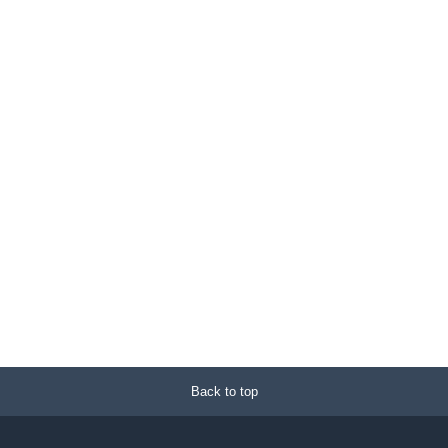
Back to top