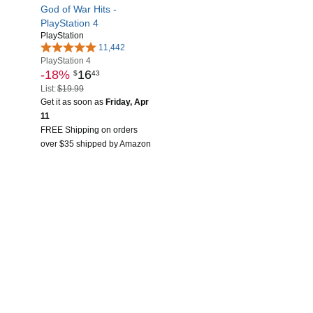
God of War Hits -
PlayStation 4
PlayStation
11,442
PlayStation 4
-18%
16
$
43
List:
$19.99
Get it as soon as
Friday, Apr
11
FREE Shipping on orders
over $35 shipped by Amazon