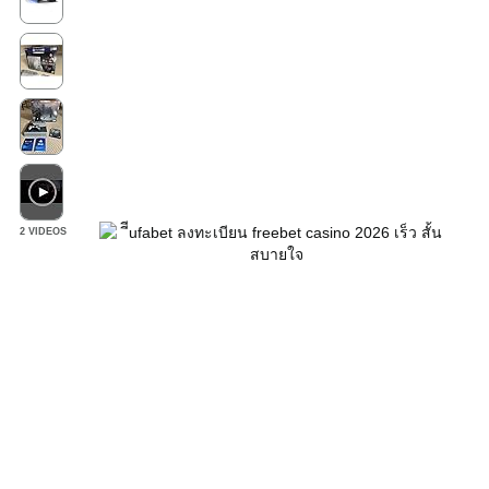
2 VIDEOS