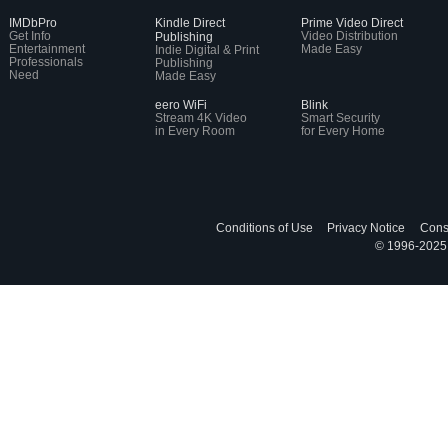
IMDbPro
Kindle Direct
Prime Video Direct
Get Info
Video Distribution
Publishing
Entertainment
Made Easy
Indie Digital & Print
Professionals
Publishing
Need
Made Easy
eero WiFi
Blink
Stream 4K Video
Smart Security
in Every Room
for Every Home
Conditions of Use
Privacy Notice
Cons
© 1996-2025, 