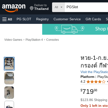
Deliver to
All
Thailand
PG SLOT
Registry
Customer Service
Gift Cards
S
All
›
›
Video Games
PlayStation 4
Consoles
หวย-1-ก.ย.
กรองต์ กี
Visit the PlayStat
Platform :
PlaySt
4.2
719
$
98
$123.86 Shipping
Only 1 left in st