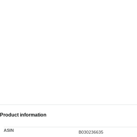
Product information
ASIN
B030236635