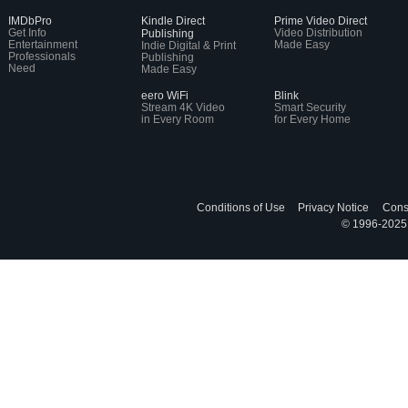
IMDbPro
Kindle Direct
Prime Video Direct
Get Info
Video Distribution
Publishing
Entertainment
Made Easy
Indie Digital & Print
Professionals
Publishing
Need
Made Easy
eero WiFi
Blink
Stream 4K Video
Smart Security
in Every Room
for Every Home
Conditions of Use
Privacy Notice
Cons
© 1996-2025, 