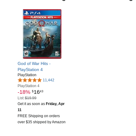
God of War Hits -
PlayStation 4
PlayStation
11,442
PlayStation 4
-18%
16
$
43
List:
$19.99
Get it as soon as
Friday, Apr
11
FREE Shipping on orders
over $35 shipped by Amazon