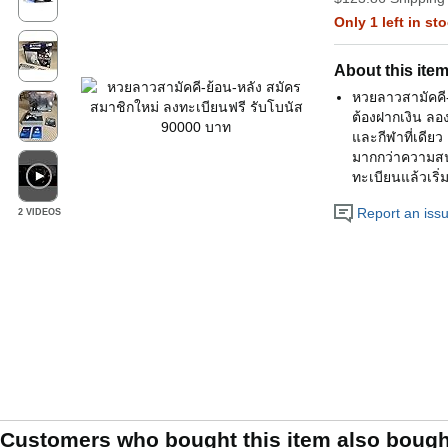
Only 1 left in st
About this ite
หวยลาวสามัคคี-ย
ต้องฝากเงิน ลอ
และกีฬาที่เดียว
มากกว่าความสนุ
ทะเบียนแล้วเริ่
Report an issue
2 VIDEOS
Customers who bought this item also bough