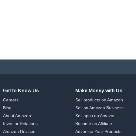
Get to Know Us
Make Money with Us
Careers
Sell products on Amazon
Blog
Sell on Amazon Business
About Amazon
Sell apps on Amazon
Investor Relations
Become an Affiliate
Amazon Devices
Advertise Your Products