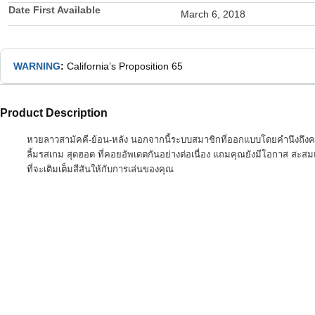
Date First Available
March 6, 2018
WARNING
:
California’s Proposition 65
Product Description
หวยลาวสามัคคี-ย้อน-หลัง นอกจากนี้ระบบสมาชิกที่ออกแบบโดยคำนึงถึงควา
ลิ้มรสเกม สุดฮอต ที่คอยอัพเดตกันอย่างต่อเนื่อง แถมคุณยังมีโอกาส สะสมแต
ที่จะเติมเต็มสีสันให้กับการเล่นของคุณ