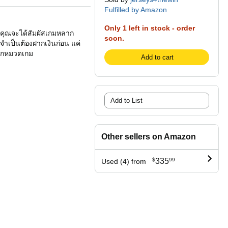
Fulfilled by Amazon
Only 1 left in stock - order
 คุณจะได้สัมผัสเกมหลาก
soon.
่จำเป็นต้องฝากเงินก่อน แค่
ทุกหมวดเกม
Add to cart
Add to List
Other sellers on Amazon
$
335
99
Used (4) from