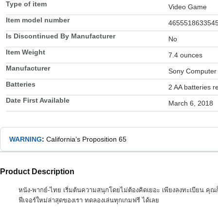
Type of item
Video Game
Item model number
465551863354
Is Discontinued By Manufacturer
No
Item Weight
7.4 ounces
Manufacturer
Sony Computer 
Batteries
2 AA batteries r
Date First Available
March 6, 2018
WARNING
:
California’s Proposition 65
Product Description
หนัง-พากย์-ไทย เริ่มต้นความสนุกโดยไม่ต้องคิดเยอะ เพียงลงทะเบียน คุณก็จ
ฟีเจอร์ใหม่ล่าสุดของเรา ทดลองเล่นทุกเกมฟรี ได้เลย