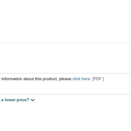
 information about this product, please
click here.
[PDF ]
t a lower price?