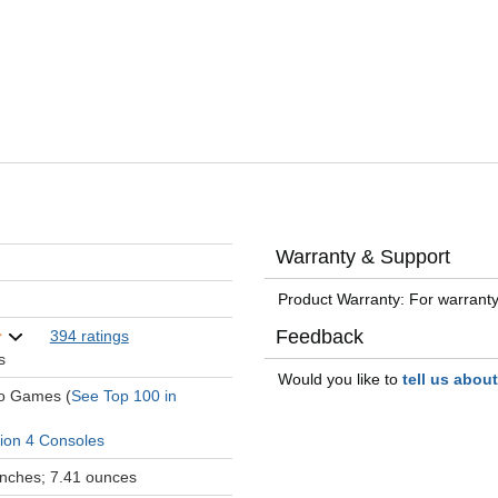
Warranty & Support
Product Warranty: For warranty
Feedback
394 ratings
s
Would you like to
tell us abou
eo Games (
See Top 100 in
tion 4 Consoles
 inches; 7.41 ounces