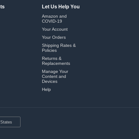
ts
Let Us Help You
Amazon and
COVID-19
Your Account
Your Orders
Shipping Rates &
Policies
Returns &
Replacements
Manage Your
Content and
Devices
Help
 States