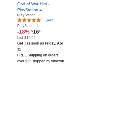
God of War Hits -
PlayStation 4
PlayStation
11,442
PlayStation 4
-18%
16
$
43
List:
$19.99
Get it as soon as
Friday, Apr
11
FREE Shipping on orders
over $35 shipped by Amazon