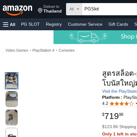
Deliver to
All
Thailand
PG SLOT
Registry
Customer Service
Gift Cards
S
All
›
›
Video Games
PlayStation 4
Consoles
สูตรสล็อต-p
โบนัสใหญ่
Visit the PlayStat
Platform :
PlaySt
4.2
719
$
98
$123.86 Shipping
Only 1 left in st