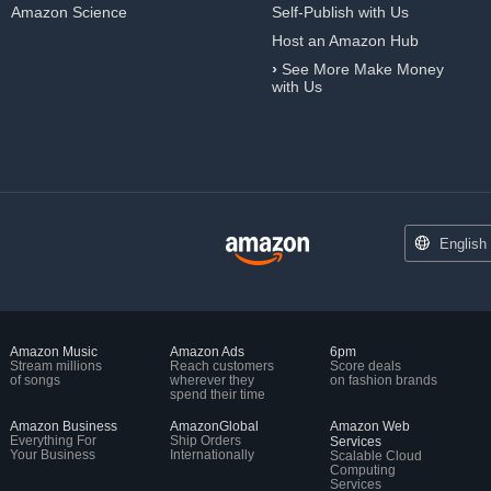
Amazon Science
Self-Publish with Us
Host an Amazon Hub
›
See More Make Money
with Us
English
Amazon Music
Amazon Ads
6pm
Stream millions
Reach customers
Score deals
of songs
wherever they
on fashion brands
spend their time
Amazon Business
AmazonGlobal
Amazon Web
Everything For
Ship Orders
Services
Your Business
Internationally
Scalable Cloud
Computing
Services