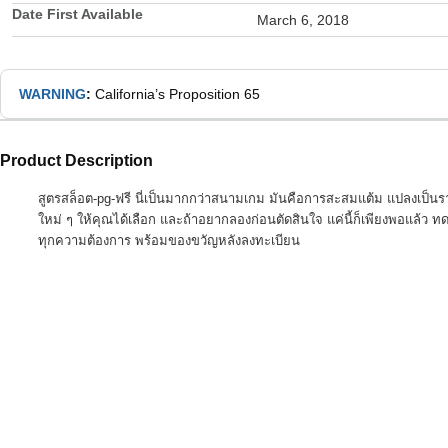
Date First Available
March 6, 2018
WARNING
:
California’s Proposition 65
Product Description
สูตรสล็อต-pg-ฟรี นี่เป็นมากกว่าสนามเกม มันคือการสะสมแต้ม แปลงเป็นราง
ใหม่ ๆ ให้คุณได้เลือก และถ้าอยากลองก่อนตัดสินใจ แค่นี้ก็เพียงพอแล้ว ทด
ทุกความต้องการ พร้อมของขวัญหลังลงทะเบียน