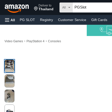
Deliver to
All
Thailand
PG SLOT
Registry
Customer Service
Gift Cards
All
›
›
Video Games
PlayStation 4
Consoles