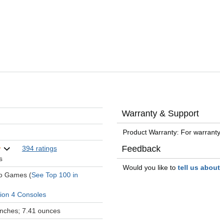
Warranty & Support
Product Warranty: For warranty
Feedback
394 ratings
s
Would you like to
tell us abou
eo Games (
See Top 100 in
tion 4 Consoles
 inches; 7.41 ounces