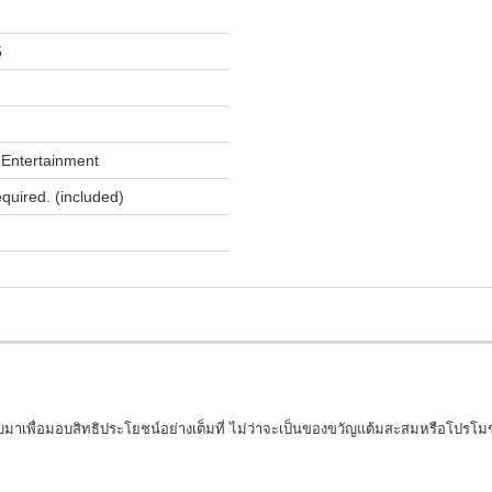
5
Entertainment
equired. (included)
เพื่อมอบสิทธิประโยชน์อย่างเต็มที่ ไม่ว่าจะเป็นของขวัญแต้มสะสมหรือโปรโมชั่