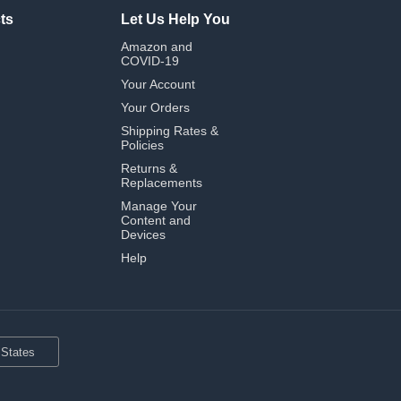
ts
Let Us Help You
Amazon and
COVID-19
Your Account
Your Orders
Shipping Rates &
Policies
Returns &
Replacements
Manage Your
Content and
Devices
Help
 States