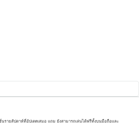
นรายสัปดาห์ที่อัปเดตเสมอ แถม ยังสามารถเล่นได้ฟรีทั้งบนมือถือและ