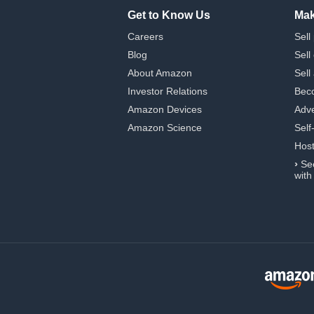
Get to Know Us
Mak
Careers
Sell
Blog
Sell
About Amazon
Sell
Investor Relations
Beco
Amazon Devices
Adve
Amazon Science
Self
Hos
›
Se
with