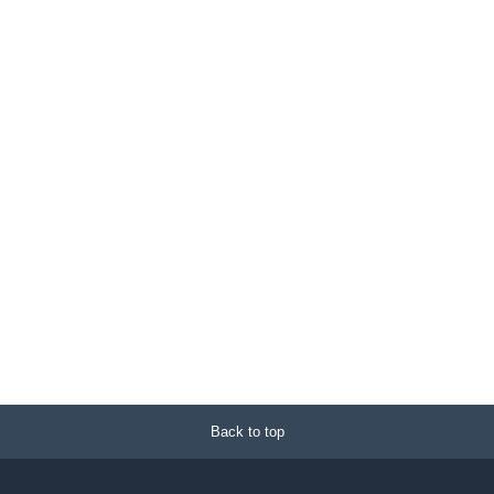
Back to top