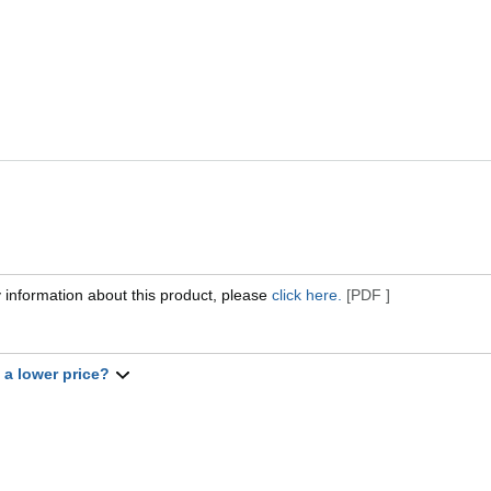
 information about this product, please
click here.
[PDF ]
t a lower price?