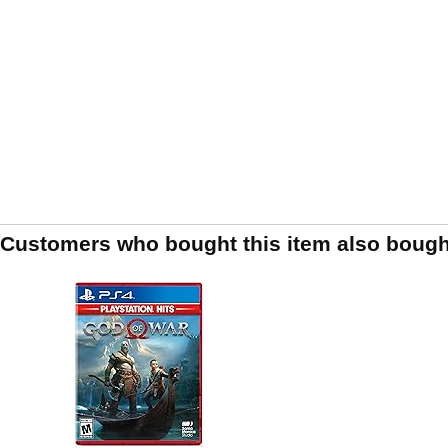
Customers who bought this item also bough