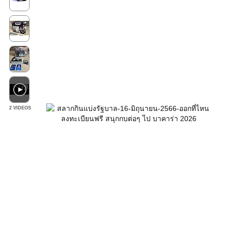
2 VIDEOS