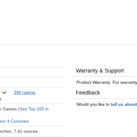
Warranty & Support
Product Warranty: For warranty
Feedback
394 ratings
s
Would you like to
tell us abou
eo Games (
See Top 100 in
tion 4 Consoles
 inches; 7.41 ounces