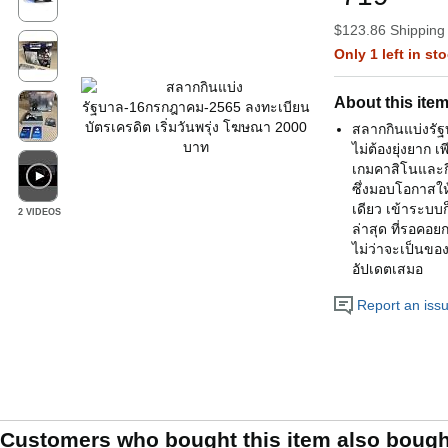
$123.86 Shipping
Only 1 left in st
About this ite
สลากกินแบ่งรั
ไม่ต้องยุ่งยาก 
เกมคาสิโนและกี
ซึ่งมอบโอกาสให
เดียว เข้าระบบก
2 VIDEOS
ล่าสุด ที่รอคอ
ไม่ว่าจะเป็นขอ
อัปเดตเสมอ
Report an issue
Customers who bought this item also bough