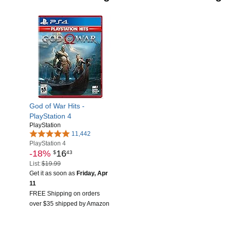
God of War Hits -
PlayStation 4
PlayStation
11,442
PlayStation 4
-18%
16
$
43
List:
$19.99
Get it as soon as
Friday, Apr
11
FREE Shipping on orders
over $35 shipped by Amazon