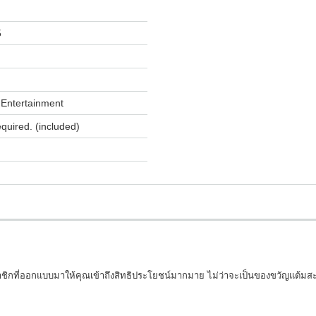
5
Entertainment
equired. (included)
ิกที่ออกแบบมาให้คุณเข้าถึงสิทธิประโยชน์มากมาย ไม่ว่าจะเป็นของขวัญแต้มสะสม โป