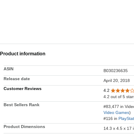
Product information
ASIN
B030236635
Release date
April 20, 2018
Customer Reviews
4.2
4.2 out of 5 star
Best Sellers Rank
#83,477 in Vid
Video Games
)
#116 in
PlaySta
Product Dimensions
14.3 x 4.5 x 17