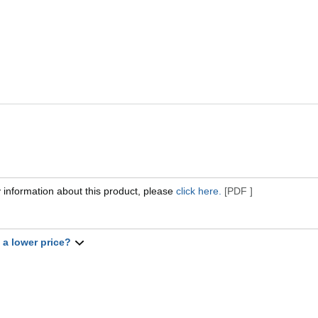
 information about this product, please
click here.
[PDF ]
t a lower price?