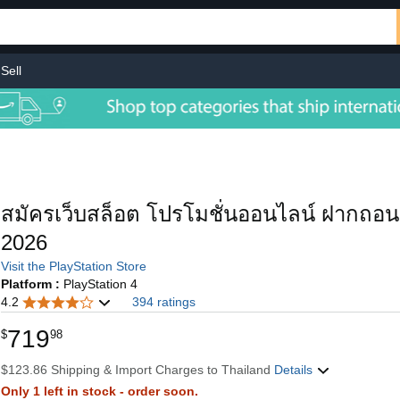
Sell
สมัครเว็บสล็อต โปรโมชั่นออนไลน์ ฝากถอน
2026
Visit the PlayStation Store
Platform :
PlayStation 4
4.2
394 ratings
719
$
98
$123.86 Shipping & Import Charges to Thailand
Details
Only 1 left in stock - order soon.