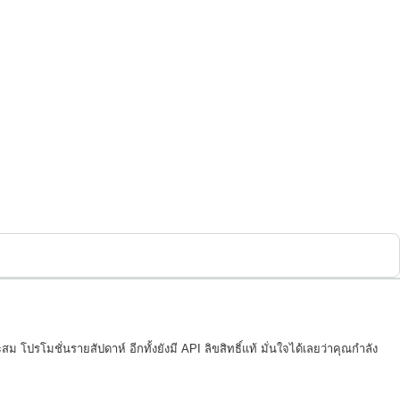
รโมชั่นรายสัปดาห์ อีกทั้งยังมี API ลิขสิทธิ์แท้ มั่นใจได้เลยว่าคุณกำลัง