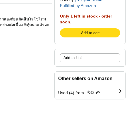
Fulfilled by Amazon
Only 1 left in stock - order
อยากลองก่อนตัดสินใจใช่ไหม
soon.
่างต่อเนื่อง ที่คุ้มค่าแล้วจะ
Add to cart
Add to List
Other sellers on Amazon
$
335
99
Used (4) from