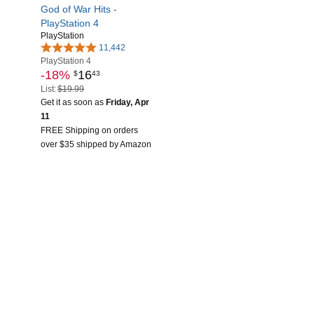
God of War Hits -
PlayStation 4
PlayStation
11,442
PlayStation 4
-18%
16
$
43
List:
$19.99
Get it as soon as
Friday, Apr
11
FREE Shipping on orders
over $35 shipped by Amazon