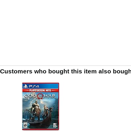
Customers who bought this item also bough