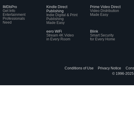
IMDbPro
Kindle Direct
Prime Video Direct
Get Info
Video Distribution
Publishing
Entertainment
Made Easy
Indie Digital & Print
Professionals
Publishing
Need
Made Easy
eero WiFi
Blink
Stream 4K Video
Smart Security
in Every Room
for Every Home
Conditions of Use
Privacy Notice
Cons
© 1996-2025, 