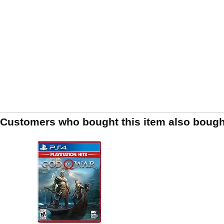
Customers who bought this item also bough