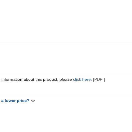
 information about this product, please
click here.
[PDF ]
t a lower price?