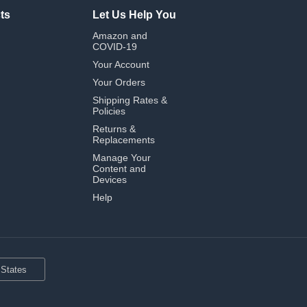
ts
Let Us Help You
Amazon and
COVID-19
Your Account
Your Orders
Shipping Rates &
Policies
Returns &
Replacements
Manage Your
Content and
Devices
Help
 States