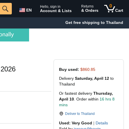
0
Returns
Hello, sign in
EN
& Orders
Cart
Account & Lists
Get free shipping to Thailand
 2026
Buy used:
$860.85
Delivery
Saturday, April 12
to
Thailand
Or fastest delivery
Thursday,
April 10
. Order within
16 hrs 8
mins
Deliver to
Thailand
Used: Very Good
|
Details
Sold by
jerseys4thewin