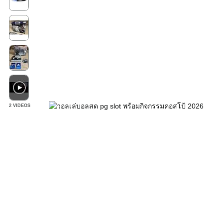
2 VIDEOS