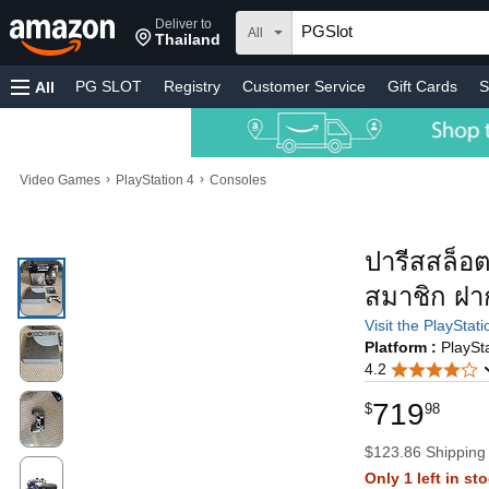
Deliver to
All
Thailand
PG SLOT
Registry
Customer Service
Gift Cards
S
All
›
›
Video Games
PlayStation 4
Consoles
ปารีสสล็อต
สมาชิก ฝา
Visit the PlayStat
Platform :
PlaySt
4.2
719
$
98
$123.86 Shipping
Only 1 left in st