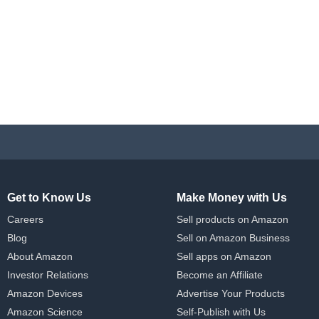
Get to Know Us
Make Money with Us
Careers
Sell products on Amazon
Blog
Sell on Amazon Business
About Amazon
Sell apps on Amazon
Investor Relations
Become an Affiliate
Amazon Devices
Advertise Your Products
Amazon Science
Self-Publish with Us