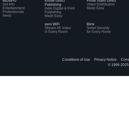
IMDbPro
Kindle Direct
Prime Video Direct
Get Info
Video Distribution
Publishing
Entertainment
Made Easy
Indie Digital & Print
Professionals
Publishing
Need
Made Easy
eero WiFi
Blink
Stream 4K Video
Smart Security
in Every Room
for Every Home
Conditions of Use
Privacy Notice
Cons
© 1996-2025, 