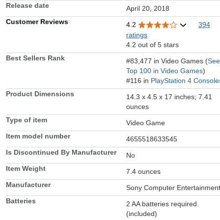
Release date
April 20, 2018
Customer Reviews
4.2
394
ratings
4.2 out of 5 stars
Best Sellers Rank
#83,477 in Video Games (
See
Top 100 in Video Games
)
#116 in
PlayStation 4 Console
Product Dimensions
14.3 x 4.5 x 17 inches; 7.41
ounces
Type of item
Video Game
Item model number
4655518633545
Is Discontinued By Manufacturer
No
Item Weight
7.4 ounces
Manufacturer
Sony Computer Entertainmen
Batteries
2 AA batteries required.
(included)