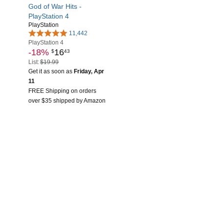
God of War Hits -
PlayStation 4
PlayStation
11,442
PlayStation 4
-18%
16
$
43
List:
$19.99
Get it as soon as
Friday, Apr
11
FREE Shipping on orders
over $35 shipped by Amazon