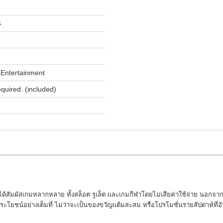
5
Entertainment
equired. (included)
ได้สัมผัสเกมหลากหลาย ทั้งสล็อต รูเล็ต และเกมกีฬาโดยไม่เสียค่าใช้จ่าย นอกจาก
ะโยชน์อย่างเต็มที่ ไม่ว่าจะเป็นของขวัญแต้มสะสม หรือโปรโมชั่นรายสัปดาห์ที่