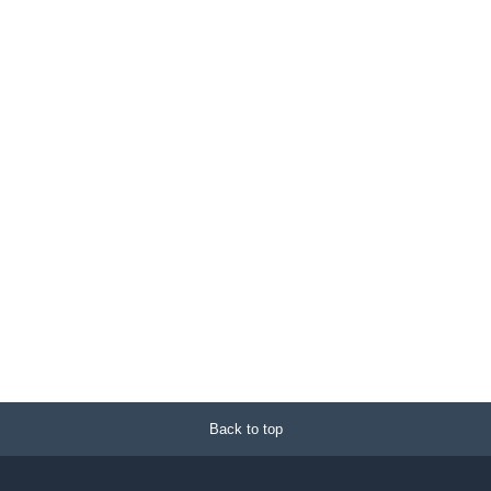
Back to top