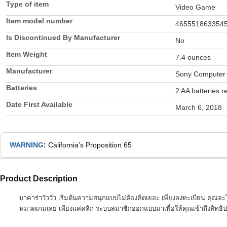
Type of item
Video Game
Item model number
465551863354
Is Discontinued By Manufacturer
No
Item Weight
7.4 ounces
Manufacturer
Sony Computer 
Batteries
2 AA batteries r
Date First Available
March 6, 2018
WARNING
:
California’s Proposition 65
Product Description
บาคาร่าวัววัว เริ่มต้นความสนุกแบบไม่ต้องคิดเยอะ เพียงลงทะเบียน คุณจะ
หมวดเกมเลย เพียงแค่คลิก ระบบสมาชิกออกแบบมาเพื่อให้คุณเข้าถึงสิทธิปร