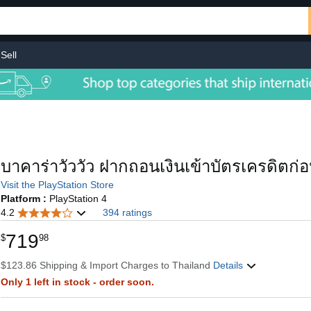
Sell
บาคาร่าวัววัว ฝากถอนเงินเข้าบัตรเครดิตก่อ
Visit the PlayStation Store
Platform :
PlayStation 4
4.2
394 ratings
719
$
98
$123.86 Shipping & Import Charges to Thailand
Details
Only 1 left in stock - order soon.