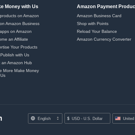
e Money with Us
Amazon Payment Produc
 products on Amazon
Amazon Business Card
 on Amazon Business
Shop with Points
 apps on Amazon
Reload Your Balance
me an Affiliate
Amazon Currency Converter
rtise Your Products
-Publish with Us
t an Amazon Hub
e More Make Money
 Us
English
$
USD - U.S. Dollar
United