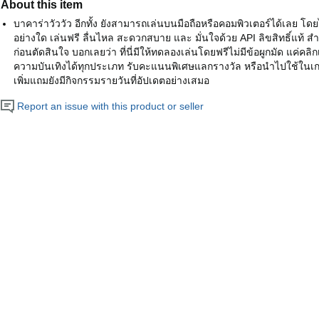
About this item
บาคาร่าวัววัว อีกทั้ง ยังสามารถเล่นบนมือถือหรือคอมพิวเตอร์ได้เลย โ
อย่างใด เล่นฟรี ลื่นไหล สะดวกสบาย และ มั่นใจด้วย API ลิขสิทธิ์แท้ สำ
ก่อนตัดสินใจ บอกเลยว่า ที่นี่มีให้ทดลองเล่นโดยฟรีไม่มีข้อผูกมัด แค่คลิก
ความบันเทิงได้ทุกประเภท รับคะแนนพิเศษแลกรางวัล หรือนำไปใช้ในเกม
เพิ่มแถมยังมีกิจกรรมรายวันที่อัปเดตอย่างเสมอ
Report an issue with this product or seller