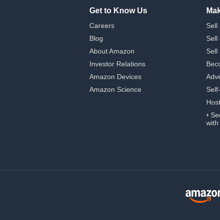
Get to Know Us
Mak
Careers
Sell
Blog
Sell
About Amazon
Sell
Investor Relations
Beco
Amazon Devices
Adve
Amazon Science
Self
Hos
›
Se
with