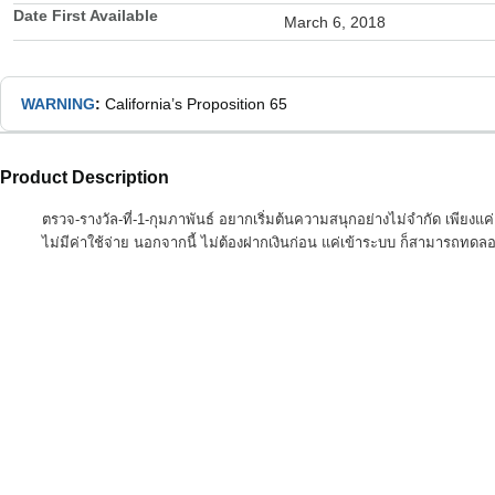
Date First Available
March 6, 2018
WARNING
:
California’s Proposition 65
Product Description
ตรวจ-รางวัล-ที่-1-กุมภาพันธ์ อยากเริ่มต้นความสนุกอย่างไม่จำกัด เพียง
ไม่มีค่าใช้จ่าย นอกจากนี้ ไม่ต้องฝากเงินก่อน แค่เข้าระบบ ก็สามารถทดล