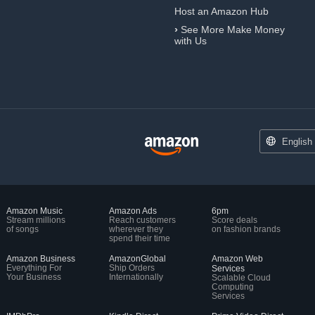
Host an Amazon Hub
›
See More Make Money
with Us
English
Amazon Music
Amazon Ads
6pm
Stream millions
Reach customers
Score deals
of songs
wherever they
on fashion brands
spend their time
Amazon Business
AmazonGlobal
Amazon Web
Everything For
Ship Orders
Services
Your Business
Internationally
Scalable Cloud
Computing
Services