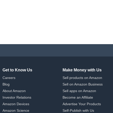
Get to Know Us
Make Money with Us
Careers
Sell products on Amazon
Blog
Sell on Amazon Business
About Amazon
Sell apps on Amazon
Investor Relations
Become an Affiliate
Amazon Devices
Advertise Your Products
Amazon Science
Self-Publish with Us