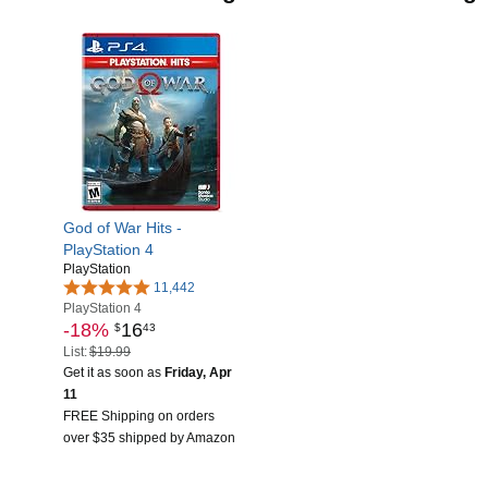
God of War Hits -
PlayStation 4
PlayStation
11,442
PlayStation 4
-18%
16
$
43
List:
$19.99
Get it as soon as
Friday, Apr
11
FREE Shipping on orders
over $35 shipped by Amazon