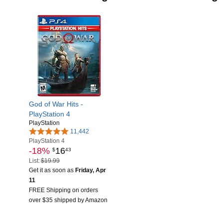
God of War Hits -
PlayStation 4
PlayStation
11,442
PlayStation 4
-18%
16
$
43
List:
$19.99
Get it as soon as
Friday, Apr
11
FREE Shipping on orders
over $35 shipped by Amazon