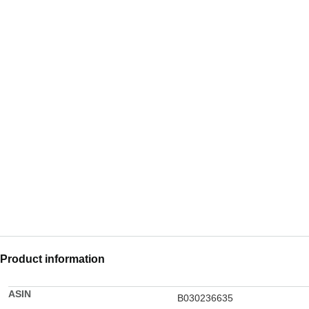
Product information
ASIN
B030236635