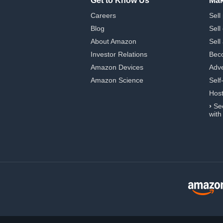
Get to Know Us
Mak
Careers
Sell
Blog
Sell
About Amazon
Sell
Investor Relations
Beco
Amazon Devices
Adve
Amazon Science
Self
Hos
›
Se
with