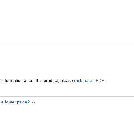
 information about this product, please
click here.
[PDF ]
t a lower price?