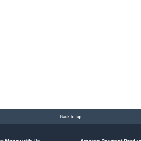
Back to top