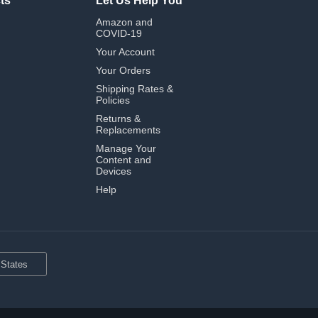
ts
Let Us Help You
Amazon and
COVID-19
Your Account
Your Orders
Shipping Rates &
Policies
Returns &
Replacements
Manage Your
Content and
Devices
Help
 States