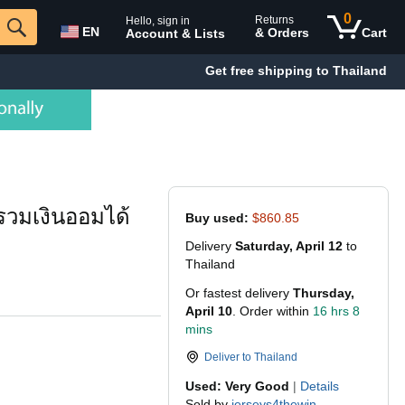
0
Returns
Hello, sign in
EN
& Orders
Cart
Account & Lists
Get free shipping to Thailand
 รวมเงินออมได้
Buy used:
$860.85
Delivery
Saturday, April 12
to
Thailand
Or fastest delivery
Thursday,
April 10
. Order within
16 hrs 8
mins
Deliver to
Thailand
Used: Very Good
|
Details
Sold by
jerseys4thewin