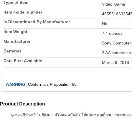
Type of item
Video Game
Item model number
465551863354
Is Discontinued By Manufacturer
No
Item Weight
7.4 ounces
Manufacturer
Sony Computer 
Batteries
2 AA batteries r
Date First Available
March 6, 2018
WARNING
:
California’s Proposition 65
Product Description
ดู-ช่อง-กีฬา-ฟรี ไม่ต้องดาวน์โหลด แม้ยังไม่ได้สมัคร คุณก็สามารถทดลองเล