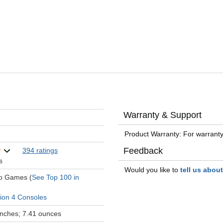
Warranty & Support
Product Warranty: For warranty
Feedback
394 ratings
s
Would you like to
tell us abou
eo Games (
See Top 100 in
tion 4 Consoles
 inches; 7.41 ounces