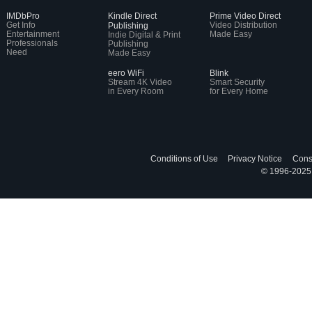
IMDbPro
Kindle Direct
Prime Video Direct
Get Info
Video Distribution
Publishing
Entertainment
Made Easy
Indie Digital & Print
Professionals
Publishing
Need
Made Easy
eero WiFi
Blink
Stream 4K Video
Smart Security
in Every Room
for Every Home
Conditions of Use
Privacy Notice
Cons
© 1996-2025, 