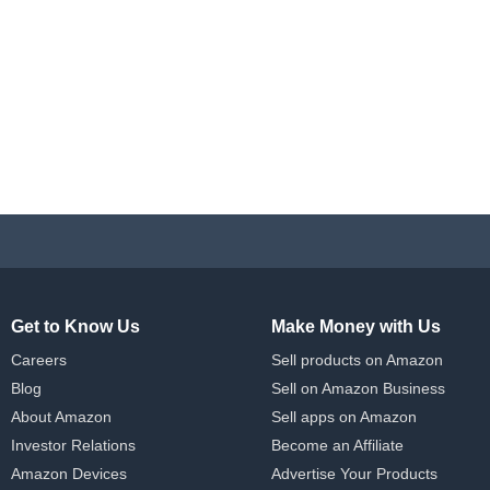
Get to Know Us
Make Money with Us
Careers
Sell products on Amazon
Blog
Sell on Amazon Business
About Amazon
Sell apps on Amazon
Investor Relations
Become an Affiliate
Amazon Devices
Advertise Your Products