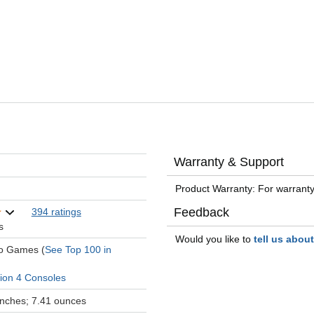
Warranty & Support
Product Warranty: For warranty
Feedback
394 ratings
s
Would you like to
tell us abou
eo Games (
See Top 100 in
tion 4 Consoles
 inches; 7.41 ounces