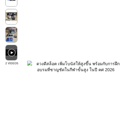
2 VIDEOS