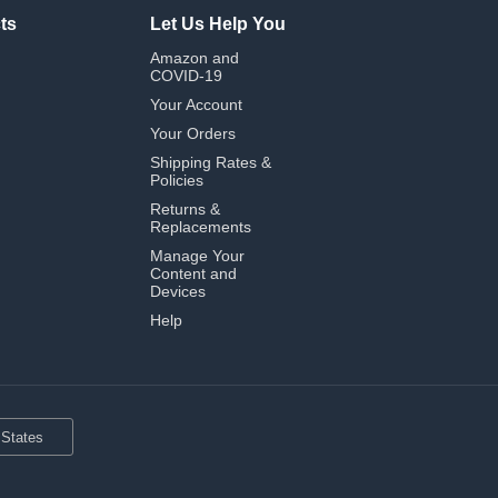
ts
Let Us Help You
Amazon and
COVID-19
Your Account
Your Orders
Shipping Rates &
Policies
Returns &
Replacements
Manage Your
Content and
Devices
Help
 States