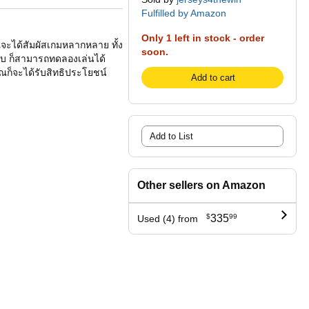
Fulfilled by Amazon
Only 1 left in stock - order
ณจะได้สัมผัสเกมหลากหลาย ทั้ง
soon.
ะบบ ก็สามารถทดลองเล่นได้
ณก็จะได้รับสิทธิประโยชน์
Add to cart
Add to List
Other sellers on Amazon
$
335
99
Used (4) from