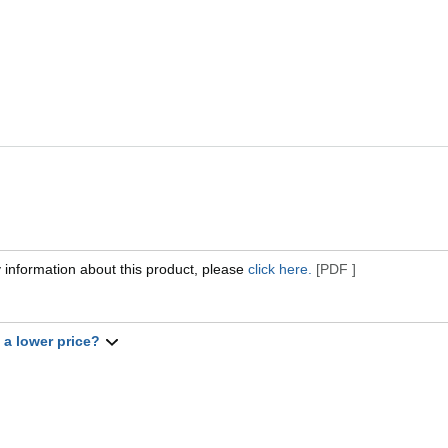
 information about this product, please
click here.
[PDF ]
t a lower price?