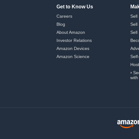
Get to Know Us
Mak
Careers
Sell
Blog
Sell
About Amazon
Sell
Investor Relations
Beco
Amazon Devices
Adve
Amazon Science
Self
Hos
›
Se
with