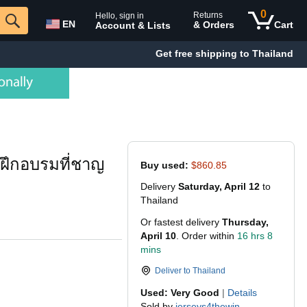
0
Returns
Hello, sign in
EN
& Orders
Cart
Account & Lists
Get free shipping to Thailand
ารฝึกอบรมที่ชาญ
Buy used:
$860.85
Delivery
Saturday, April 12
to
Thailand
Or fastest delivery
Thursday,
April 10
. Order within
16 hrs 8
mins
Deliver to
Thailand
Used: Very Good
|
Details
Sold by
jerseys4thewin