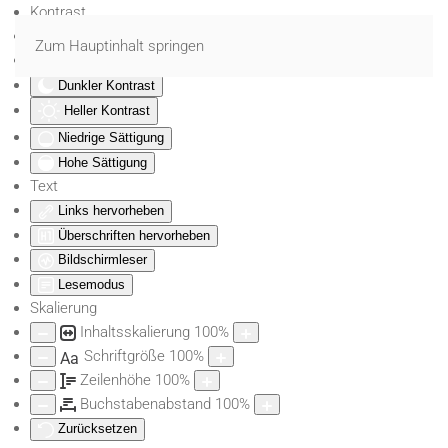
Kontrast
Farben umkehren
Zum Hauptinhalt springen
Monochrom
Dunkler Kontrast
Heller Kontrast
Niedrige Sättigung
Hohe Sättigung
Text
Links hervorheben
Überschriften hervorheben
Bildschirmleser
Lesemodus
Skalierung
Inhaltsskalierung
100
%
Schriftgröße
100
%
Aa
Zeilenhöhe
100
%
Buchstabenabstand
100
%
Zurücksetzen