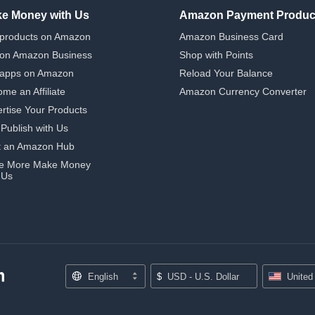
e Money with Us
Amazon Payment Produc
 products on Amazon
Amazon Business Card
 on Amazon Business
Shop with Points
 apps on Amazon
Reload Your Balance
me an Affiliate
Amazon Currency Converter
rtise Your Products
-Publish with Us
t an Amazon Hub
e More Make Money
 Us
English
$
USD - U.S. Dollar
United