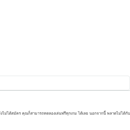
ยังไม่ได้สมัคร คุณก็สามารถทดลองเล่นฟรีทุกเกม ได้เลย นอกจากนี้ พลาดไม่ได้กับ