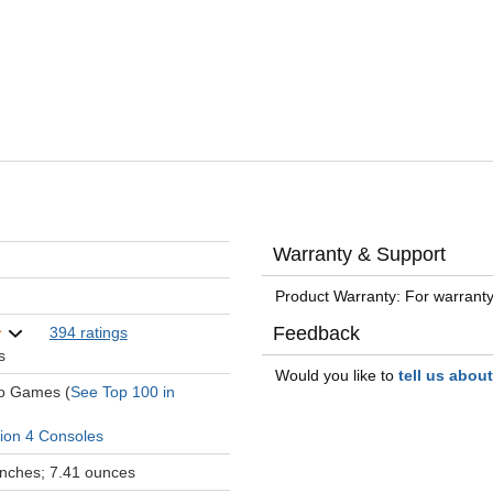
Warranty & Support
Product Warranty: For warranty
Feedback
394 ratings
s
Would you like to
tell us abou
eo Games (
See Top 100 in
tion 4 Consoles
 inches; 7.41 ounces