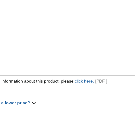
 information about this product, please
click here.
[PDF ]
t a lower price?