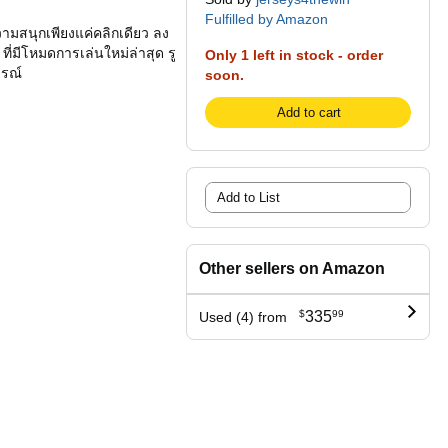
Fulfilled by Amazon
ามสนุกเพียงแค่คลิกเดียว ลง
ี่มีโหมดการเล่นใหม่ล่าสุด รู
Only 1 left in stock - order
ารณ์
soon.
Add to cart
Add to List
Other sellers on Amazon
$
335
99
Used (4) from