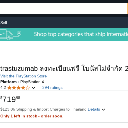
Sell
trastuzumab ลงทะเบียนฟรี โบนัสไม่จำกัด 
Visit the PlayStation Store
Platform :
PlayStation 4
4.2
394 ratings
719
$
98
$123.86 Shipping & Import Charges to Thailand
Details
Only 1 left in stock - order soon.