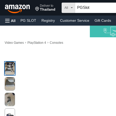
Deliver to
All
Thailand
PG SLOT
Registry
Customer Service
Gift Cards
All
›
›
Video Games
PlayStation 4
Consoles