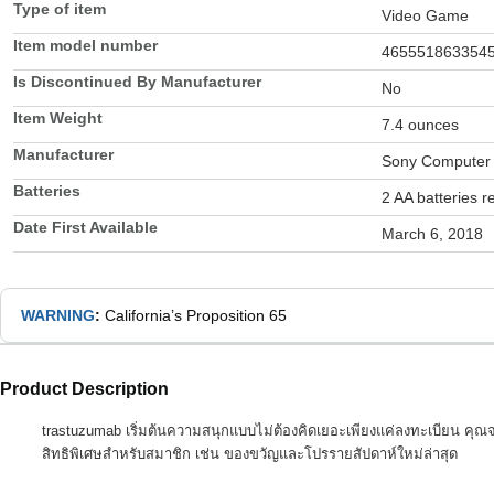
Type of item
Video Game
Item model number
465551863354
Is Discontinued By Manufacturer
No
Item Weight
7.4 ounces
Manufacturer
Sony Computer 
Batteries
2 AA batteries r
Date First Available
March 6, 2018
WARNING
:
California’s Proposition 65
Product Description
trastuzumab เริ่มต้นความสนุกแบบไม่ต้องคิดเยอะเพียงแค่ลงทะเบียน คุณจะ
สิทธิพิเศษสำหรับสมาชิก เช่น ของขวัญและโปรรายสัปดาห์ใหม่ล่าสุด