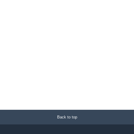
Back to top