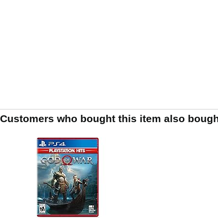
Customers who bought this item also bough