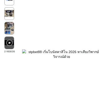
2 VIDEOS