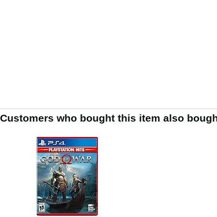
Customers who bought this item also bough