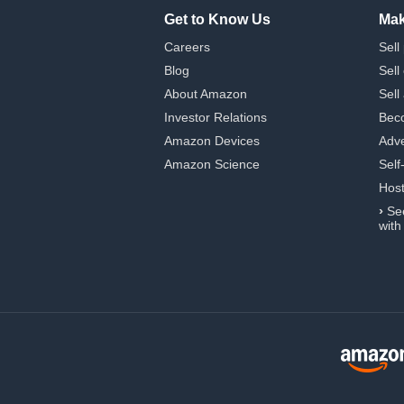
Get to Know Us
Mak
Careers
Sell
Blog
Sell
About Amazon
Sell
Investor Relations
Beco
Amazon Devices
Adve
Amazon Science
Self
Hos
›
Se
with