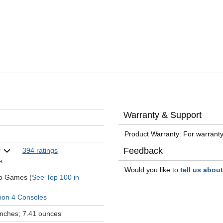
Warranty & Support
Product Warranty: For warranty
Feedback
394 ratings
s
Would you like to
tell us abou
eo Games (
See Top 100 in
tion 4 Consoles
 inches; 7.41 ounces