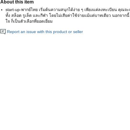
About this item
start-up-พากย์ไทย เริ่มต้นความสนุกได้ง่าย ๆ เพียงแค่ลงทะเบียน คุณ
ทั้ง สล็อต รูเล็ต และกีฬา โดยไม่เสียค่าใช้จ่ายแม้แต่บาทเดียว นอกจากน
ใจ ก็เป็นตัวเลือกที่ยอดเยี่ยม
Report an issue with this product or seller