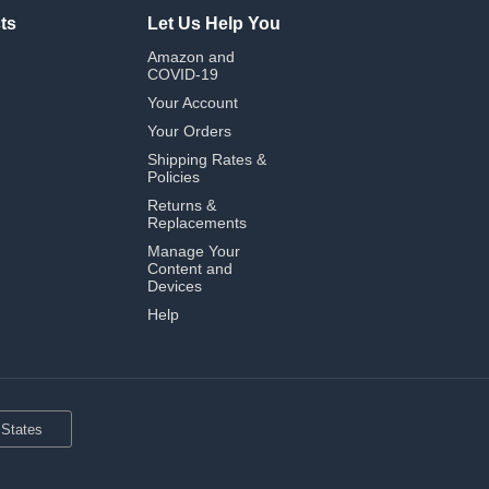
ts
Let Us Help You
Amazon and
COVID-19
Your Account
Your Orders
Shipping Rates &
Policies
Returns &
Replacements
Manage Your
Content and
Devices
Help
 States