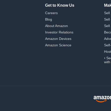
Get to Know Us
Mak
Careers
Sell
Blog
Sell
About Amazon
Sell
Investor Relations
Beco
Amazon Devices
Adve
Amazon Science
Self
Hos
›
Se
with