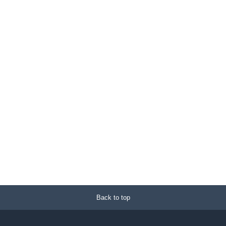
Back to top