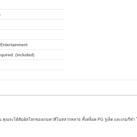
5
Entertainment
equired. (included)
น คุณจะได้สัมผัสโลกของเกมคาสิโนหลากหลาย ทั้งสล็อต PG รูเล็ต และเกมกีฬา โดยไ