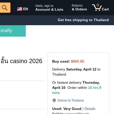
0
Returns
Hello, sign in
EN
& Orders
Cart
Account & Lists
Get free shipping to Thailand
อั้น casino 2026
Buy used:
$860.85
Delivery
Saturday, April 12
to
Thailand
Or fastest delivery
Thursday,
April 10
. Order within
16 hrs 8
mins
Deliver to
Thailand
Used: Very Good
|
Details
Sold by
jerseys4thewin