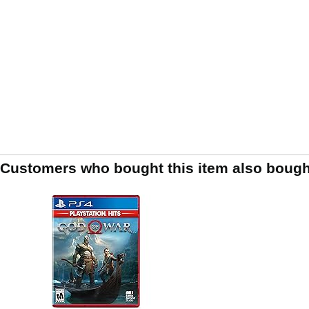
Customers who bought this item also bough