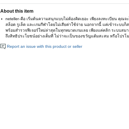
About this item
neteller-คือ เริ่มต้นความสนุกแบบไม่ต้องคิดเยอะ เพียงลงทะเบียน คุณจ
สล็อต รูเล็ต และเกมกีฬาโดยไม่เสียค่าใช้จ่าย นอกจากนี้ แค่เข้าระบบก
พร้อมสำรวจฟีเจอร์ใหม่ล่าสุดในทุกหมวดเกมเลย เพียงแค่คลิก ระบบสมา
ถึงสิทธิประโยชน์อย่างเต็มที่ ไม่ว่าจะเป็นของขวัญแต้มสะสม หรือโปรโม
Report an issue with this product or seller