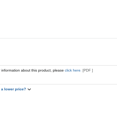
 information about this product, please
click here.
[PDF ]
t a lower price?