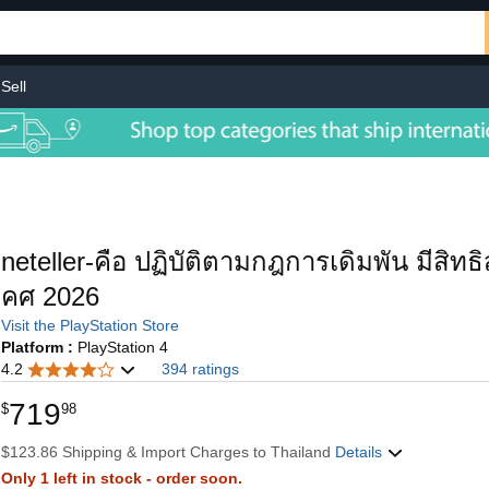
Sell
neteller-คือ ปฏิบัติตามกฎการเดิมพัน มีสิทธ
คศ 2026
Visit the PlayStation Store
Platform :
PlayStation 4
4.2
394 ratings
719
$
98
$123.86 Shipping & Import Charges to Thailand
Details
Only 1 left in stock - order soon.