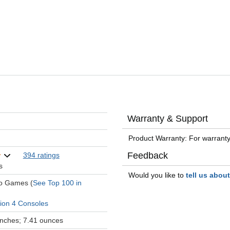
Warranty & Support
Product Warranty: For warranty
Feedback
394 ratings
s
Would you like to
tell us abou
eo Games (
See Top 100 in
tion 4 Consoles
 inches; 7.41 ounces