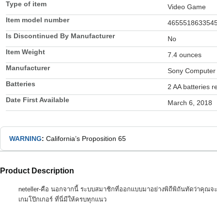
Type of item
Video Game
Item model number
465551863354
Is Discontinued By Manufacturer
No
Item Weight
7.4 ounces
Manufacturer
Sony Computer 
Batteries
2 AA batteries r
Date First Available
March 6, 2018
WARNING
:
California’s Proposition 65
Product Description
neteller-คือ นอกจากนี้ ระบบสมาชิกที่ออกแบบมาอย่างพิถีพิถันทัดว่าคุณจะไ
เกมโป๊กเกอร์ ที่นี่มีให้ครบทุกแนว