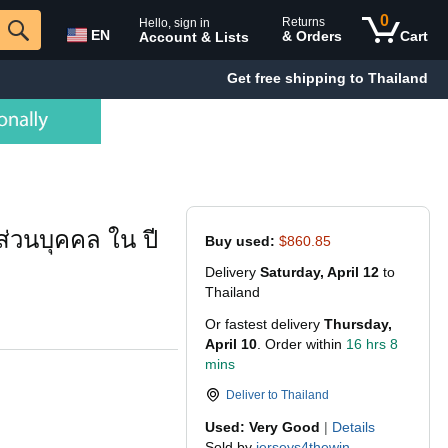
0
Returns
Hello, sign in
EN
& Orders
Cart
Account & Lists
Get free shipping to Thailand
ิส่วนบุคคล ใน ปี
Buy used:
$860.85
Delivery
Saturday, April 12
to
Thailand
Or fastest delivery
Thursday,
April 10
. Order within
16 hrs 8
mins
Deliver to
Thailand
Used: Very Good
|
Details
Sold by
jerseys4thewin