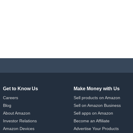
Get to Know Us
Make Money with Us
Careers
Sell products on Amazon
Blog
Sell on Amazon Business
About Amazon
Sell apps on Amazon
Investor Relations
Become an Affiliate
Amazon Devices
Advertise Your Products