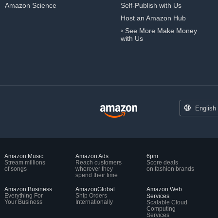
Amazon Science
Self-Publish with Us
Host an Amazon Hub
›
See More Make Money
with Us
English
Amazon Music
Amazon Ads
6pm
Stream millions
Reach customers
Score deals
of songs
wherever they
on fashion brands
spend their time
Amazon Business
AmazonGlobal
Amazon Web
Everything For
Ship Orders
Services
Your Business
Internationally
Scalable Cloud
Computing
Services