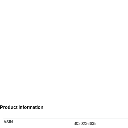
Product information
ASIN
B030236635