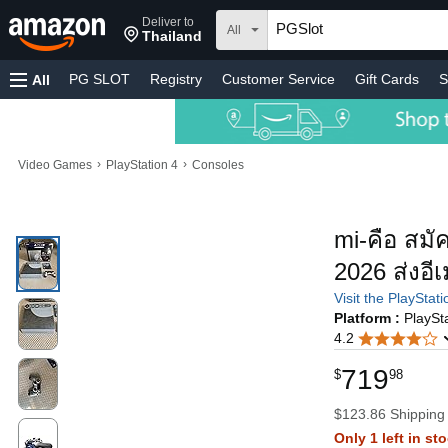
Deliver to
All
Thailand
PG SLOT
Registry
Customer Service
Gift Cards
S
All
›
›
Video Games
PlayStation 4
Consoles
mi-คือ สม
2026 ส่งอี
Visit the PlayStat
Platform :
PlaySt
4.2
719
$
98
$123.86 Shipping
Only 1 left in st