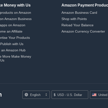
e Money with Us
Amazon Payment Produc
 products on Amazon
Amazon Business Card
 on Amazon Business
Shop with Points
 apps on Amazon
Reload Your Balance
me an Affiliate
Amazon Currency Converter
rtise Your Products
-Publish with Us
t an Amazon Hub
e More Make Money
 Us
English
$
USD - U.S. Dollar
United