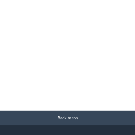
Back to top