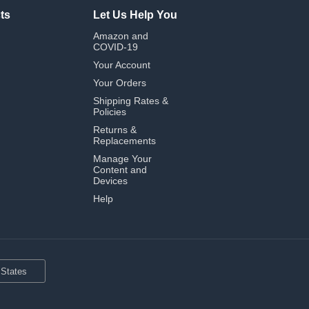
ts
Let Us Help You
Amazon and
COVID-19
Your Account
Your Orders
Shipping Rates &
Policies
Returns &
Replacements
Manage Your
Content and
Devices
Help
 States