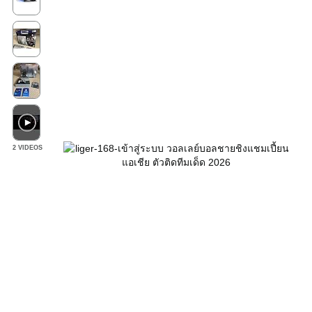
2 VIDEOS