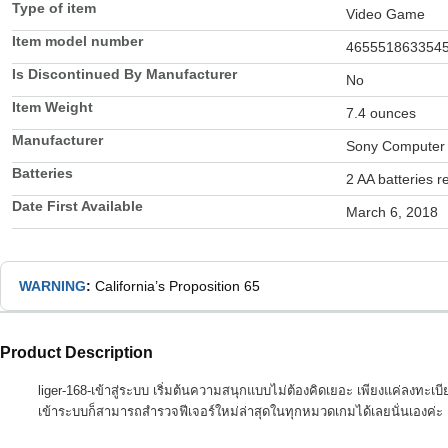
Type of item
Video Game
Item model number
465551863354
Is Discontinued By Manufacturer
No
Item Weight
7.4 ounces
Manufacturer
Sony Computer 
Batteries
2 AA batteries r
Date First Available
March 6, 2018
WARNING
:
California’s Proposition 65
Product Description
liger-168-เข้าสู่ระบบ เริ่มต้นความสนุกแบบไม่ต้องคิดเยอะ เพียงแค่ลงทะเ
เข้าระบบก็สามารถสำรวจฟีเจอร์ใหม่ล่าสุดในทุกหมวดเกมได้เลยนั่นเองค่ะ