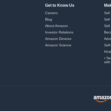
Get to Know Us
Mak
Careers
Sell
Blog
Sell
About Amazon
Sell
Investor Relations
Beco
Amazon Devices
Adve
Amazon Science
Self
Hos
›
Se
with